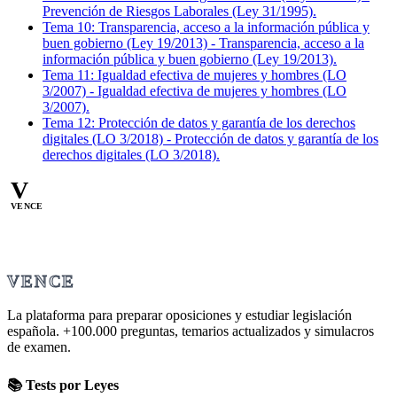
Prevención de Riesgos Laborales (Ley 31/1995).
Tema
10
:
Transparencia, acceso a la información pública y
buen gobierno (Ley 19/2013)
-
Transparencia, acceso a la
información pública y buen gobierno (Ley 19/2013).
Tema
11
:
Igualdad efectiva de mujeres y hombres (LO
3/2007)
-
Igualdad efectiva de mujeres y hombres (LO
3/2007).
Tema
12
:
Protección de datos y garantía de los derechos
digitales (LO 3/2018)
-
Protección de datos y garantía de los
derechos digitales (LO 3/2018).
V
VENCE
VENCE
La plataforma para preparar oposiciones y estudiar legislación
española.
+100.000
preguntas, temarios actualizados y simulacros
de examen.
📚 Tests por Leyes