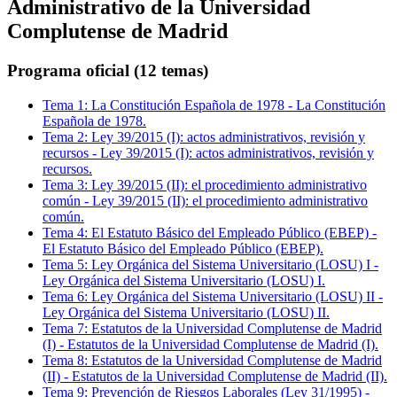
Administrativo de la Universidad
Complutense de Madrid
Programa oficial (12 temas)
Tema
1
:
La Constitución Española de 1978
-
La Constitución
Española de 1978.
Tema
2
:
Ley 39/2015 (I): actos administrativos, revisión y
recursos
-
Ley 39/2015 (I): actos administrativos, revisión y
recursos.
Tema
3
:
Ley 39/2015 (II): el procedimiento administrativo
común
-
Ley 39/2015 (II): el procedimiento administrativo
común.
Tema
4
:
El Estatuto Básico del Empleado Público (EBEP)
-
El Estatuto Básico del Empleado Público (EBEP).
Tema
5
:
Ley Orgánica del Sistema Universitario (LOSU) I
-
Ley Orgánica del Sistema Universitario (LOSU) I.
Tema
6
:
Ley Orgánica del Sistema Universitario (LOSU) II
-
Ley Orgánica del Sistema Universitario (LOSU) II.
Tema
7
:
Estatutos de la Universidad Complutense de Madrid
(I)
-
Estatutos de la Universidad Complutense de Madrid (I).
Tema
8
:
Estatutos de la Universidad Complutense de Madrid
(II)
-
Estatutos de la Universidad Complutense de Madrid (II).
Tema
9
:
Prevención de Riesgos Laborales (Ley 31/1995)
-