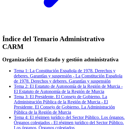
Índice del Temario
Administrativo
CARM
Organización del Estado y gestión administrativa
Tema
1
:
La Constitución Española de 1978. Derechos y
deberes. Garantías y suspensión
-
La Constitución Española
de 1978. Derechos y deberes. Garantías y suspensión
Tema
2
:
El Estatuto de Autonomía de la Región de Murcia
-
El Estatuto de Autonomía de la Región de Murcia
Tema
3
:
El Presidente. El Consejo de Gobierno. La
Administración Pública de la Región de Murcia
-
El
Presidente. El Consejo de Gobierno. La Administración
Pública de la Región de Murcia
Tema
4
:
El régimen jurídico del Sector Público. Los órganos.
Órganos colegiados
-
El régimen jurídico del Sector Público.
Los órganos. Órganos colegiados