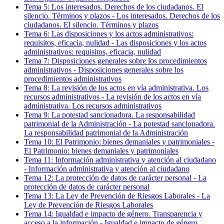
Tema
5
:
Los interesados. Derechos de los ciudadanos. El
silencio. Términos y plazos
-
Los interesados. Derechos de los
ciudadanos. El silencio. Términos y plazos
Tema
6
:
Las disposiciones y los actos administrativos:
requisitos, eficacia, nulidad
-
Las disposiciones y los actos
administrativos: requisitos, eficacia, nulidad
Tema
7
:
Disposiciones generales sobre los procedimientos
administrativos
-
Disposiciones generales sobre los
procedimientos administrativos
Tema
8
:
La revisión de los actos en vía administrativa. Los
recursos administrativos
-
La revisión de los actos en vía
administrativa. Los recursos administrativos
Tema
9
:
La potestad sancionadora. La responsabilidad
patrimonial de la Administración
-
La potestad sancionadora.
La responsabilidad patrimonial de la Administración
Tema
10
:
El Patrimonio: bienes demaniales y patrimoniales
-
El Patrimonio: bienes demaniales y patrimoniales
Tema
11
:
Información administrativa y atención al ciudadano
-
Información administrativa y atención al ciudadano
Tema
12
:
La protección de datos de carácter personal
-
La
protección de datos de carácter personal
Tema
13
:
La Ley de Prevención de Riesgos Laborales
-
La
Ley de Prevención de Riesgos Laborales
Tema
14
:
Igualdad e impacto de género. Transparencia y
acceso a la información
-
Igualdad e impacto de género.