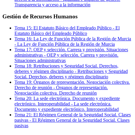
Transparencia y acceso a la información
Gestión de Recursos Humanos
Tema
15
:
El Estatuto Básico del Empleado Público
-
El
Estatuto Básico del Empleado Público
Tema
16
:
La Ley de Función Pública de la Región de Murcia
-
La Ley de Función Pública de la Región de Murcia
Tema
17
:
OEP y selección. Carrera y provisión. Situaciones
administrativas
-
OEP y selección. Carrera y provisión.
Situaciones administrativas
Tema
18
:
Retribuciones y Seguridad Social. Derechos,
deberes y régimen disciplinario
-
Retribuciones y Seguridad
Social. Derechos, deberes y régimen disciplinario
Tema
19
:
Órganos de representación. Negociación colectiva.
Derecho de reunión
-
Órganos de representación.
Negociación colectiva. Derecho de reunión
Tema
20
:
La sede electrónica. Documento y expediente
electrónico. Interoperabilidad
-
La sede electrónica.
Documento y expediente electrónico. Interoperabilidad
Tema
21
:
El Régimen General de la Seguridad Social. Clases
pasivas
-
El Régimen General de la Seguridad Social. Clases
pasivas