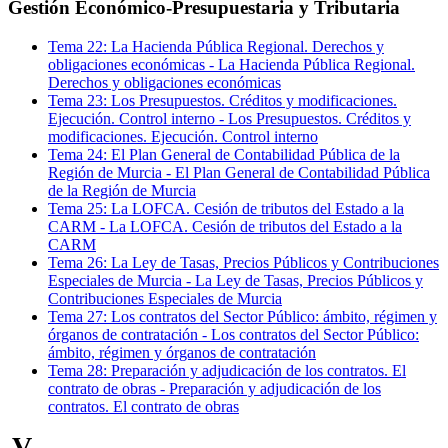
Gestión Económico-Presupuestaria y Tributaria
Tema
22
:
La Hacienda Pública Regional. Derechos y
obligaciones económicas
-
La Hacienda Pública Regional.
Derechos y obligaciones económicas
Tema
23
:
Los Presupuestos. Créditos y modificaciones.
Ejecución. Control interno
-
Los Presupuestos. Créditos y
modificaciones. Ejecución. Control interno
Tema
24
:
El Plan General de Contabilidad Pública de la
Región de Murcia
-
El Plan General de Contabilidad Pública
de la Región de Murcia
Tema
25
:
La LOFCA. Cesión de tributos del Estado a la
CARM
-
La LOFCA. Cesión de tributos del Estado a la
CARM
Tema
26
:
La Ley de Tasas, Precios Públicos y Contribuciones
Especiales de Murcia
-
La Ley de Tasas, Precios Públicos y
Contribuciones Especiales de Murcia
Tema
27
:
Los contratos del Sector Público: ámbito, régimen y
órganos de contratación
-
Los contratos del Sector Público:
ámbito, régimen y órganos de contratación
Tema
28
:
Preparación y adjudicación de los contratos. El
contrato de obras
-
Preparación y adjudicación de los
contratos. El contrato de obras
V