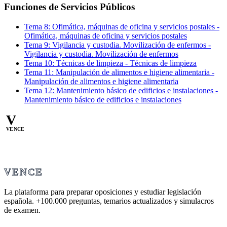
Funciones de Servicios Públicos
Tema
8
:
Ofimática, máquinas de oficina y servicios postales
-
Ofimática, máquinas de oficina y servicios postales
Tema
9
:
Vigilancia y custodia. Movilización de enfermos
-
Vigilancia y custodia. Movilización de enfermos
Tema
10
:
Técnicas de limpieza
-
Técnicas de limpieza
Tema
11
:
Manipulación de alimentos e higiene alimentaria
-
Manipulación de alimentos e higiene alimentaria
Tema
12
:
Mantenimiento básico de edificios e instalaciones
-
Mantenimiento básico de edificios e instalaciones
V
VENCE
VENCE
La plataforma para preparar oposiciones y estudiar legislación
española.
+100.000
preguntas, temarios actualizados y simulacros
de examen.