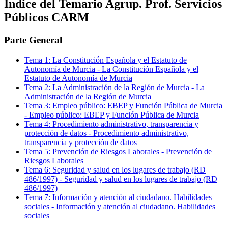
Índice del Temario
Agrup. Prof. Servicios
Públicos CARM
Parte General
Tema
1
:
La Constitución Española y el Estatuto de
Autonomía de Murcia
-
La Constitución Española y el
Estatuto de Autonomía de Murcia
Tema
2
:
La Administración de la Región de Murcia
-
La
Administración de la Región de Murcia
Tema
3
:
Empleo público: EBEP y Función Pública de Murcia
-
Empleo público: EBEP y Función Pública de Murcia
Tema
4
:
Procedimiento administrativo, transparencia y
protección de datos
-
Procedimiento administrativo,
transparencia y protección de datos
Tema
5
:
Prevención de Riesgos Laborales
-
Prevención de
Riesgos Laborales
Tema
6
:
Seguridad y salud en los lugares de trabajo (RD
486/1997)
-
Seguridad y salud en los lugares de trabajo (RD
486/1997)
Tema
7
:
Información y atención al ciudadano. Habilidades
sociales
-
Información y atención al ciudadano. Habilidades
sociales