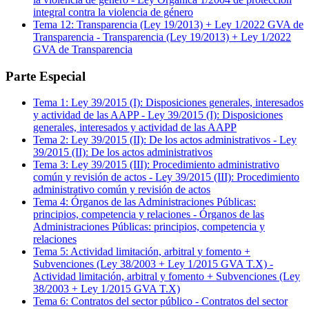
integral contra la violencia de género
Tema
12
:
Transparencia (Ley 19/2013) + Ley 1/2022 GVA de
Transparencia
-
Transparencia (Ley 19/2013) + Ley 1/2022
GVA de Transparencia
Parte Especial
Tema
1
:
Ley 39/2015 (I): Disposiciones generales, interesados
y actividad de las AAPP
-
Ley 39/2015 (I): Disposiciones
generales, interesados y actividad de las AAPP
Tema
2
:
Ley 39/2015 (II): De los actos administrativos
-
Ley
39/2015 (II): De los actos administrativos
Tema
3
:
Ley 39/2015 (III): Procedimiento administrativo
común y revisión de actos
-
Ley 39/2015 (III): Procedimiento
administrativo común y revisión de actos
Tema
4
:
Órganos de las Administraciones Públicas:
principios, competencia y relaciones
-
Órganos de las
Administraciones Públicas: principios, competencia y
relaciones
Tema
5
:
Actividad limitación, arbitral y fomento +
Subvenciones (Ley 38/2003 + Ley 1/2015 GVA T.X)
-
Actividad limitación, arbitral y fomento + Subvenciones (Ley
38/2003 + Ley 1/2015 GVA T.X)
Tema
6
:
Contratos del sector público
-
Contratos del sector