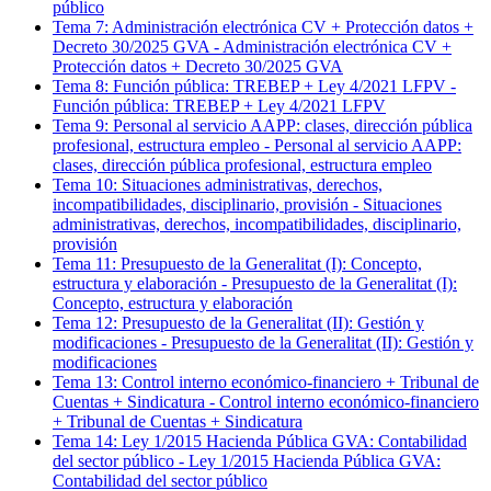
público
Tema
7
:
Administración electrónica CV + Protección datos +
Decreto 30/2025 GVA
-
Administración electrónica CV +
Protección datos + Decreto 30/2025 GVA
Tema
8
:
Función pública: TREBEP + Ley 4/2021 LFPV
-
Función pública: TREBEP + Ley 4/2021 LFPV
Tema
9
:
Personal al servicio AAPP: clases, dirección pública
profesional, estructura empleo
-
Personal al servicio AAPP:
clases, dirección pública profesional, estructura empleo
Tema
10
:
Situaciones administrativas, derechos,
incompatibilidades, disciplinario, provisión
-
Situaciones
administrativas, derechos, incompatibilidades, disciplinario,
provisión
Tema
11
:
Presupuesto de la Generalitat (I): Concepto,
estructura y elaboración
-
Presupuesto de la Generalitat (I):
Concepto, estructura y elaboración
Tema
12
:
Presupuesto de la Generalitat (II): Gestión y
modificaciones
-
Presupuesto de la Generalitat (II): Gestión y
modificaciones
Tema
13
:
Control interno económico-financiero + Tribunal de
Cuentas + Sindicatura
-
Control interno económico-financiero
+ Tribunal de Cuentas + Sindicatura
Tema
14
:
Ley 1/2015 Hacienda Pública GVA: Contabilidad
del sector público
-
Ley 1/2015 Hacienda Pública GVA:
Contabilidad del sector público