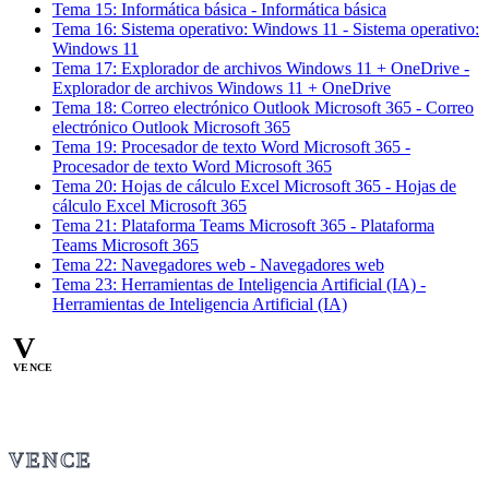
Tema
15
:
Informática básica
-
Informática básica
Tema
16
:
Sistema operativo: Windows 11
-
Sistema operativo:
Windows 11
Tema
17
:
Explorador de archivos Windows 11 + OneDrive
-
Explorador de archivos Windows 11 + OneDrive
Tema
18
:
Correo electrónico Outlook Microsoft 365
-
Correo
electrónico Outlook Microsoft 365
Tema
19
:
Procesador de texto Word Microsoft 365
-
Procesador de texto Word Microsoft 365
Tema
20
:
Hojas de cálculo Excel Microsoft 365
-
Hojas de
cálculo Excel Microsoft 365
Tema
21
:
Plataforma Teams Microsoft 365
-
Plataforma
Teams Microsoft 365
Tema
22
:
Navegadores web
-
Navegadores web
Tema
23
:
Herramientas de Inteligencia Artificial (IA)
-
Herramientas de Inteligencia Artificial (IA)
V
VENCE
VENCE