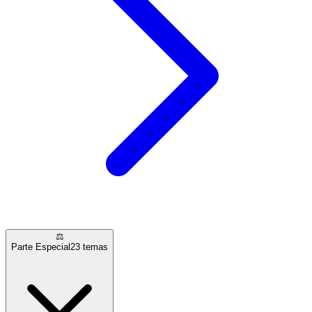
⚖️
Parte Especial
23
temas