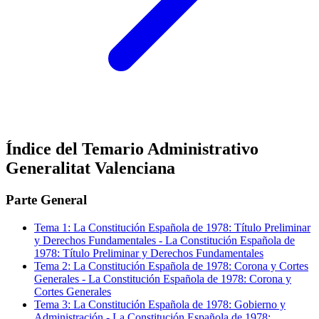
Índice del Temario
Administrativo
Generalitat Valenciana
Parte General
Tema
1
:
La Constitución Española de 1978: Título Preliminar
y Derechos Fundamentales
-
La Constitución Española de
1978: Título Preliminar y Derechos Fundamentales
Tema
2
:
La Constitución Española de 1978: Corona y Cortes
Generales
-
La Constitución Española de 1978: Corona y
Cortes Generales
Tema
3
:
La Constitución Española de 1978: Gobierno y
Administración
-
La Constitución Española de 1978: