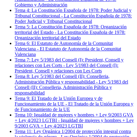
Gobierno y Administración
Tema
4
:
La Constitución Española de 1978: Poder Judicial y
Tribunal Constitucional
-
La Constitución Española de 1978:
Poder Judicial y Tribunal Constitucional
Tema
5
:
La Constitución Española de 1978: Organización
territorial del Estado
-
La Constitución Española de 1978:
Organización territorial del Estado
Tema
6
:
El Estatuto de Autonomía de la Comunitat
Valenciana
-
El Estatuto de Autonomía de la Comunitat
Valenciana
Tema
7
:
Ley 5/1983 del Consell (I): President, Consell y
relaciones con Les Corts
-
Ley 5/1983 del Consell (I):
President, Consell y relaciones con Les Corts
Tema
8
:
Ley 5/1983 del Consell (II): Conselleria,
Administración Pública y responsabilidad
-
Ley 5/1983 del
Consell (II): Conselleria, Administración Pública y
responsabilidad
Tema
9
:
El Tratado de la Unión Europea y de
Funcionamiento de la UE
-
El Tratado de la Unión Europea y
de Funcionamiento de la UE
Tema
10
:
Igualdad de mujeres y hombres + Ley 9/2003 GVA
+ Ley 4/2023 LGTBI
-
Igualdad de mujeres y hombres + Ley
9/2003 GVA + Ley 4/2023 LGTBI
Tema
11
:
Ley Orgánica 1/2004 de protección integral contra
la violencia de género
-
Ley Orgánica 1/2004 de protección