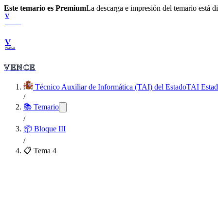
Este temario es Premium
La descarga e impresión del temario está 
V
VENCE
V
VENCE
VENCE
Técnico Auxiliar de Informática (TAI) del Estado
TAI Esta
/
📚 Temario
/
📦
Bloque III
/
📋 Tema
4