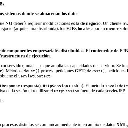
Bs
.
os sistemas donde se almacenan los datos
.
que
NO
debería requerir modificaciones es la
de negocio
. Un cliente S
egocio (arquitectura distribuida); los
EJBs locales
aportan
menor sobr
ruir
componentes empresariales distribuidos
. El
contenedor de EJB
fraestructura de ejecución
.
 un servidor
, una clase que amplía las capacidades del servidor. Se 
nte). Métodos:
procesa peticiones
GET
;
, peticiones
doGet()
doPost()
obtiene el
.
ServletContext
(respuesta),
(sesión). El método
tResponse
HttpSession
invalidate
a en la sesión ni reutilizar el
fuera de cada servlet/JSP.
HttpSession
b.
n procesos distintos se comunican mediante intercambio de datos
XML