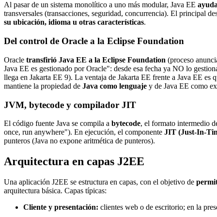
Al pasar de un sistema monolítico a uno más modular, Java EE
ayuda 
transversales (transacciones, seguridad, concurrencia). El principal d
su ubicación, idioma u otras características
.
Del control de Oracle a la Eclipse Foundation
Oracle
transfirió Java EE a la Eclipse Foundation
(proceso anunci
Java EE es gestionado por Oracle": desde esa fecha ya NO lo gestion
llega en Jakarta EE 9). La ventaja de Jakarta EE frente a Java EE es 
mantiene la propiedad de
Java como lenguaje
y de Java EE como ex
JVM, bytecode y compilador JIT
El código fuente Java se compila a
bytecode
, el formato intermedio d
once, run anywhere"). En ejecución, el componente
JIT (Just-In-Ti
punteros (Java no expone aritmética de punteros).
Arquitectura en capas J2EE
Una aplicación J2EE se estructura en capas, con el objetivo de
permit
arquitectura básica. Capas típicas:
Cliente y presentación:
clientes web o de escritorio; en la pre