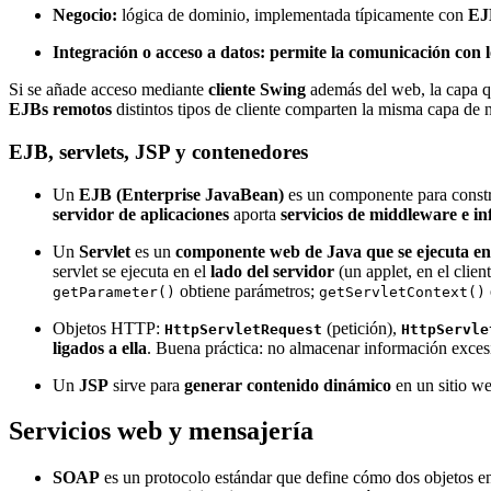
Negocio:
lógica de dominio, implementada típicamente con
EJ
Integración o acceso a datos:
permite la comunicación con l
Si se añade acceso mediante
cliente Swing
además del web, la capa 
EJBs remotos
distintos tipos de cliente comparten la misma capa de n
EJB, servlets, JSP y contenedores
Un
EJB (Enterprise JavaBean)
es un componente para const
servidor de aplicaciones
aporta
servicios de middleware e in
Un
Servlet
es un
componente web de Java que se ejecuta en
servlet se ejecuta en el
lado del servidor
(un applet, en el clie
obtiene parámetros;
getParameter()
getServletContext()
Objetos HTTP:
(petición),
HttpServletRequest
HttpServle
ligados a ella
. Buena práctica: no almacenar información excesiv
Un
JSP
sirve para
generar contenido dinámico
en un sitio we
Servicios web y mensajería
SOAP
es un protocolo estándar que define cómo dos objetos e