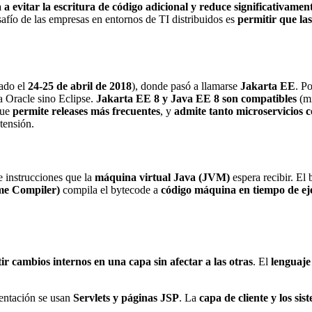
a evitar la escritura de código adicional y reduce significativament
esafío de las empresas en entornos de TI distribuidos es
permitir que la
ado el
24-25 de abril de 2018
), donde pasó a llamarse
Jakarta EE
. P
a Oracle sino Eclipse.
Jakarta EE 8 y Java EE 8 son compatibles
(mi
que
permite releases más frecuentes
, y
admite tanto microservicios c
tensión.
e instrucciones que la
máquina virtual Java (JVM)
espera recibir. El
me Compiler)
compila el bytecode a
código máquina en tiempo de ej
ir cambios internos en una capa sin afectar a las otras
. El
lenguaje
sentación se usan
Servlets y páginas JSP
. La
capa de cliente y los si