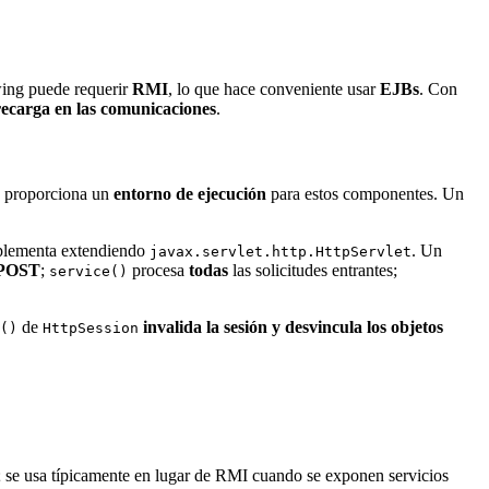
wing puede requerir
RMI
, lo que hace conveniente usar
EJBs
. Con
ecarga en las comunicaciones
.
proporciona un
entorno de ejecución
para estos componentes. Un
implementa extendiendo
. Un
javax.servlet.http.HttpServlet
POST
;
procesa
todas
las solicitudes entrantes;
service()
de
invalida la sesión y desvincula los objetos
()
HttpSession
; se usa típicamente en lugar de RMI cuando se exponen servicios