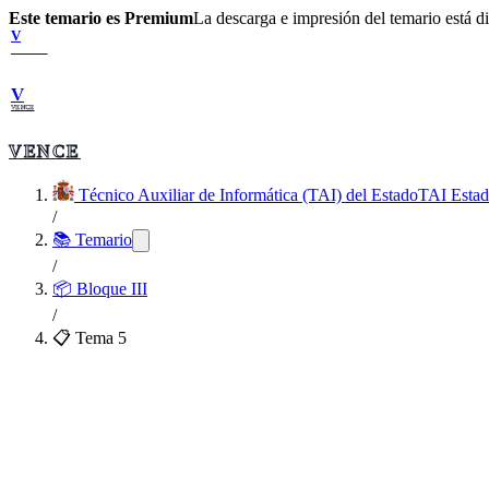
Este temario es Premium
La descarga e impresión del temario está 
V
VENCE
V
VENCE
VENCE
Técnico Auxiliar de Informática (TAI) del Estado
TAI Esta
/
📚 Temario
/
📦
Bloque III
/
📋 Tema
5