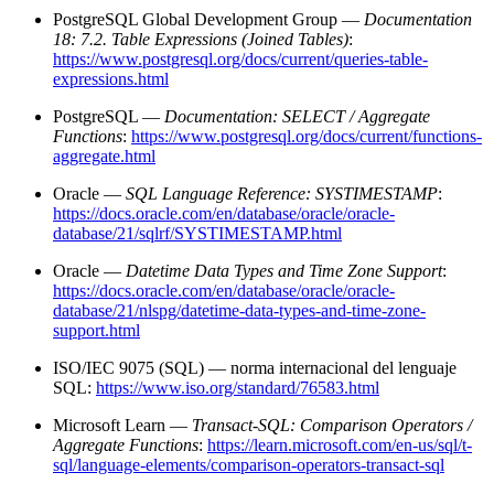
PostgreSQL Global Development Group —
Documentation
18: 7.2. Table Expressions (Joined Tables)
:
https://www.postgresql.org/docs/current/queries-table-
expressions.html
PostgreSQL —
Documentation: SELECT / Aggregate
Functions
:
https://www.postgresql.org/docs/current/functions-
aggregate.html
Oracle —
SQL Language Reference: SYSTIMESTAMP
:
https://docs.oracle.com/en/database/oracle/oracle-
database/21/sqlrf/SYSTIMESTAMP.html
Oracle —
Datetime Data Types and Time Zone Support
:
https://docs.oracle.com/en/database/oracle/oracle-
database/21/nlspg/datetime-data-types-and-time-zone-
support.html
ISO/IEC 9075 (SQL) — norma internacional del lenguaje
SQL:
https://www.iso.org/standard/76583.html
Microsoft Learn —
Transact-SQL: Comparison Operators /
Aggregate Functions
:
https://learn.microsoft.com/en-us/sql/t-
sql/language-elements/comparison-operators-transact-sql