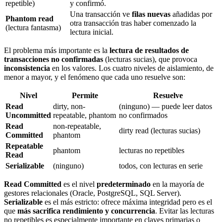
repetible)
y confirmó.
Una transacción ve
filas nuevas
añadidas por
Phantom read
otra transacción tras haber comenzado la
(lectura fantasma)
lectura inicial.
El problema más importante es la
lectura de resultados de
transacciones no confirmadas
(lecturas sucias), que provoca
inconsistencia
en los valores. Los cuatro niveles de aislamiento, de
menor a mayor, y el fenómeno que cada uno resuelve son:
Nivel
Permite
Resuelve
Read
dirty, non-
(ninguno) — puede leer datos
Uncommitted
repeatable, phantom
no confirmados
Read
non-repeatable,
dirty read (lecturas sucias)
Committed
phantom
Repeatable
phantom
lecturas no repetibles
Read
Serializable
(ninguno)
todos, con lecturas en serie
Read Committed
es el nivel
predeterminado
en la mayoría de
gestores relacionales (Oracle, PostgreSQL, SQL Server).
Serializable
es el más estricto: ofrece máxima integridad pero es el
que
más sacrifica rendimiento y concurrencia
. Evitar las lecturas
no repetibles es especialmente importante en claves primarias o