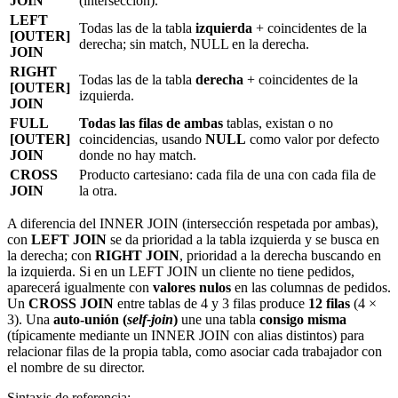
JOIN
(intersección).
LEFT
Todas las de la tabla
izquierda
+ coincidentes de la
[OUTER]
derecha; sin match, NULL en la derecha.
JOIN
RIGHT
Todas las de la tabla
derecha
+ coincidentes de la
[OUTER]
izquierda.
JOIN
FULL
Todas las filas de ambas
tablas, existan o no
[OUTER]
coincidencias, usando
NULL
como valor por defecto
JOIN
donde no hay match.
CROSS
Producto cartesiano: cada fila de una con cada fila de
JOIN
la otra.
A diferencia del INNER JOIN (intersección respetada por ambas),
con
LEFT JOIN
se da prioridad a la tabla izquierda y se busca en
la derecha; con
RIGHT JOIN
, prioridad a la derecha buscando en
la izquierda. Si en un LEFT JOIN un cliente no tiene pedidos,
aparecerá igualmente con
valores nulos
en las columnas de pedidos.
Un
CROSS JOIN
entre tablas de 4 y 3 filas produce
12 filas
(4 ×
3). Una
auto-unión (
self-join
)
une una tabla
consigo misma
(típicamente mediante un INNER JOIN con alias distintos) para
relacionar filas de la propia tabla, como asociar cada trabajador con
el nombre de su director.
Sintaxis de referencia: