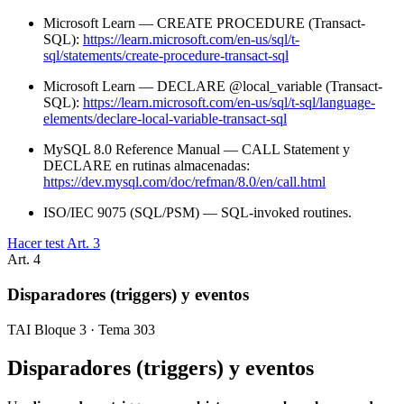
Microsoft Learn — CREATE PROCEDURE (Transact-
SQL):
https://learn.microsoft.com/en-us/sql/t-
sql/statements/create-procedure-transact-sql
Microsoft Learn — DECLARE @local_variable (Transact-
SQL):
https://learn.microsoft.com/en-us/sql/t-sql/language-
elements/declare-local-variable-transact-sql
MySQL 8.0 Reference Manual — CALL Statement y
DECLARE en rutinas almacenadas:
https://dev.mysql.com/doc/refman/8.0/en/call.html
ISO/IEC 9075 (SQL/PSM) — SQL-invoked routines.
Hacer test Art.
3
Art.
4
Disparadores (triggers) y eventos
TAI Bloque 3 · Tema 303
Disparadores (triggers) y eventos