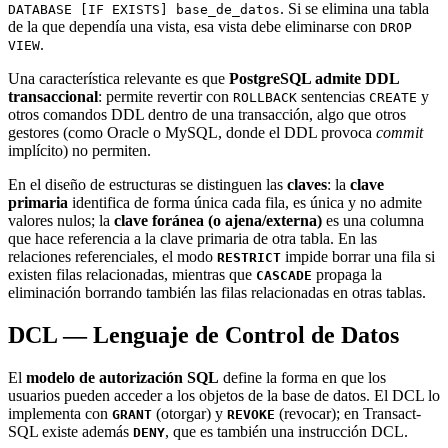
. Si se elimina una tabla
DATABASE [IF EXISTS] base_de_datos
de la que dependía una vista, esa vista debe eliminarse con
DROP
.
VIEW
Una característica relevante es que
PostgreSQL admite DDL
transaccional
: permite revertir con
sentencias
y
ROLLBACK
CREATE
otros comandos DDL dentro de una transacción, algo que otros
gestores (como Oracle o MySQL, donde el DDL provoca
commit
implícito) no permiten.
En el diseño de estructuras se distinguen las
claves
: la
clave
primaria
identifica de forma única cada fila, es única y no admite
valores nulos; la
clave foránea (o ajena/externa)
es una columna
que hace referencia a la clave primaria de otra tabla. En las
relaciones referenciales, el modo
impide borrar una fila si
RESTRICT
existen filas relacionadas, mientras que
propaga la
CASCADE
eliminación borrando también las filas relacionadas en otras tablas.
DCL — Lenguaje de Control de Datos
El
modelo de autorización SQL
define la forma en que los
usuarios pueden acceder a los objetos de la base de datos. El DCL lo
implementa con
(otorgar) y
(revocar); en Transact-
GRANT
REVOKE
SQL existe además
, que es también una instrucción DCL.
DENY