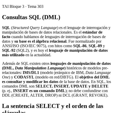
TAI Bloque 3 · Tema 303
Consultas SQL (DML)
SQL
(
Structured Query Language
) es el lenguaje de interrogación y
manipulación de bases de datos relacionales. Es el
estándar de
facto
cuando hablamos de lenguajes de interrogación de bases de
datos y
su base es el álgebra relacional
. Fue normalizado por
ANSI/ISO (ISO/IEC 9075), con hitos como
SQL-86
,
SQL-89
y
SQL-92
(SQL2), y es hoy el
lenguaje de manipulación de datos
más utilizado
en la actualidad.
Además de SQL existen otros
lenguajes de manipulación de datos
(DML,
Data Manipulation Language
)
históricos de modelos pre-
relacionales:
IMS/DL1
(modelo jerárquico de IBM,
Data Language
One
) y
CODASYL
(modelo en red/DBTG). El
objetivo del DML
es consultar y modificar los datos
de la base de datos. En SQL, los
comandos DML son
SELECT, INSERT, UPDATE y DELETE
(p. ej.,
INSERT es un comando DML
); no debe confundirse con
DDL (CREATE, ALTER, DROP) ni DCL (GRANT, REVOKE).
La sentencia SELECT y el orden de las
cláusulas