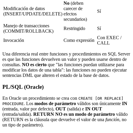
No
(deben
Modificación de datos
carecer de
Sí
(INSERT/UPDATE/DELETE)
efectos
secundarios)
Manejo de transacciones
Restringido
Sí
(COMMIT/ROLLBACK)
Con EXEC /
Invocación
Como expresión
CALL
Una diferencia real entre funciones y procedimientos en SQL Server
es que las funciones devuelven un valor y pueden usarse dentro de
consultas.
NO es cierto
que "las funciones puedan utilizarse para
modificar los datos de una tabla": las funciones no pueden ejecutar
sentencias DML que alteren el estado de la base de datos.
PL/SQL (Oracle)
En Oracle un procedimiento se crea con
CREATE [OR REPLACE]
. Los
modos de parámetro
válidos son únicamente
IN
PROCEDURE
(entrada, valor por defecto),
OUT
(salida) e
IN OUT
(entrada/salida).
RETURN NO es un modo de parámetro
válido
(RETURN es la cláusula que devuelve el valor de una
función
, no
un tipo de parámetro).