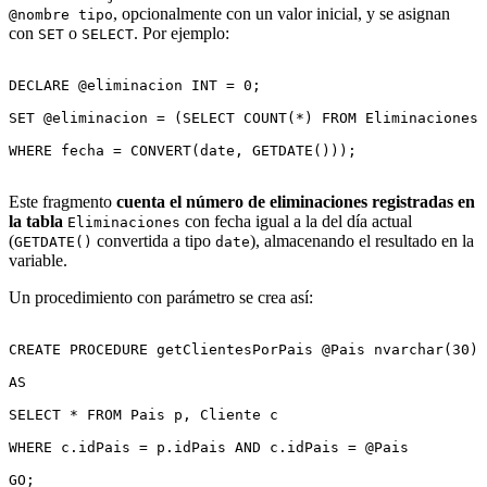
, opcionalmente con un valor inicial, y se asignan
@nombre tipo
con
o
. Por ejemplo:
SET
SELECT
DECLARE @eliminacion INT = 0;

SET @eliminacion = (SELECT COUNT(*) FROM Eliminaciones

WHERE fecha = CONVERT(date, GETDATE()));

Este fragmento
cuenta el número de eliminaciones registradas en
la tabla
con fecha igual a la del día actual
Eliminaciones
(
convertida a tipo
), almacenando el resultado en la
GETDATE()
date
variable.
Un procedimiento con parámetro se crea así:
CREATE PROCEDURE getClientesPorPais @Pais nvarchar(30)

AS

SELECT * FROM Pais p, Cliente c

WHERE c.idPais = p.idPais AND c.idPais = @Pais

GO;
