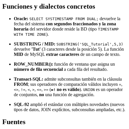
Funciones y dialectos concretos
Oracle:
devuelve la
SELECT SYSTIMESTAMP FROM DUAL;
fecha del sistema
con segundos fraccionados y la zona
horaria
del servidor donde reside la BD (tipo
TIMESTAMP
).
WITH TIME ZONE
SUBSTRING / MID:
SUBSTRING('SQL_Tutorial',5,3)
devuelve
'Tut'
(3 caracteres desde la posición 5). La función
MID
de MySQL
extrae caracteres
de un campo de texto.
ROW_NUMBER():
función de ventana que asigna un
número de fila secuencial
a cada fila del resultado.
Transact-SQL:
admite subconsultas también en la cláusula
FROM
; sus operadores de comparación válidos incluyen
,
=
,
,
,
,
,
(
no es válido
).
es un operador
<>
!=
<
>
<=
>=
=!
UNION
de conjuntos,
no
una función de agregación.
SQL-92
amplió el estándar con múltiples novedades (nuevos
tipos de datos, JOIN explícitos, subconsultas ampliadas, etc.).
Fuentes