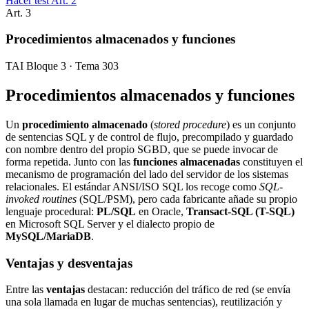
Hacer test Art.
2
Art.
3
Procedimientos almacenados y funciones
TAI Bloque 3 · Tema 303
Procedimientos almacenados y funciones
Un
procedimiento almacenado
(
stored procedure
) es un conjunto
de sentencias SQL y de control de flujo, precompilado y guardado
con nombre dentro del propio SGBD, que se puede invocar de
forma repetida. Junto con las
funciones almacenadas
constituyen el
mecanismo de programación del lado del servidor de los sistemas
relacionales. El estándar ANSI/ISO SQL los recoge como
SQL-
invoked routines
(SQL/PSM), pero cada fabricante añade su propio
lenguaje procedural:
PL/SQL
en Oracle,
Transact-SQL (T-SQL)
en Microsoft SQL Server y el dialecto propio de
MySQL/MariaDB
.
Ventajas y desventajas
Entre las
ventajas
destacan: reducción del tráfico de red (se envía
una sola llamada en lugar de muchas sentencias), reutilización y