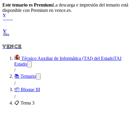
Este temario es Premium
La descarga e impresión del temario está
disponible con Premium en vence.es.
V
VENCE
V
VENCE
VENCE
Técnico Auxiliar de Informática (TAI) del Estado
TAI
Estado
/
📚 Temario
/
📦
Bloque III
/
📋 Tema
3