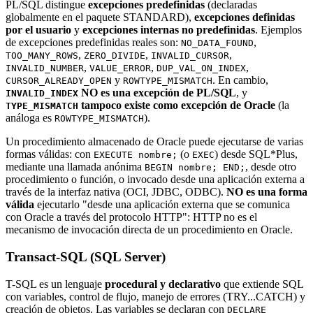
PL/SQL distingue
excepciones predefinidas
(declaradas
globalmente en el paquete STANDARD),
excepciones definidas
por el usuario
y
excepciones internas no predefinidas
. Ejemplos
de excepciones predefinidas reales son:
,
NO_DATA_FOUND
,
,
,
TOO_MANY_ROWS
ZERO_DIVIDE
INVALID_CURSOR
,
,
,
INVALID_NUMBER
VALUE_ERROR
DUP_VAL_ON_INDEX
y
. En cambio,
CURSOR_ALREADY_OPEN
ROWTYPE_MISMATCH
NO es una excepción de PL/SQL
, y
INVALID_INDEX
tampoco existe como excepción de Oracle
(la
TYPE_MISMATCH
análoga es
).
ROWTYPE_MISMATCH
Un procedimiento almacenado de Oracle puede ejecutarse de varias
formas válidas: con
(o
) desde SQL*Plus,
EXECUTE nombre;
EXEC
mediante una llamada anónima
, desde otro
BEGIN nombre; END;
procedimiento o función, o invocado desde una aplicación externa a
través de la interfaz nativa (OCI, JDBC, ODBC).
NO es una forma
válida
ejecutarlo "desde una aplicación externa que se comunica
con Oracle a través del protocolo HTTP": HTTP no es el
mecanismo de invocación directa de un procedimiento en Oracle.
Transact-SQL (SQL Server)
T-SQL es un lenguaje
procedural y declarativo
que extiende SQL
con variables, control de flujo, manejo de errores (TRY...CATCH) y
creación de objetos. Las variables se declaran con
DECLARE