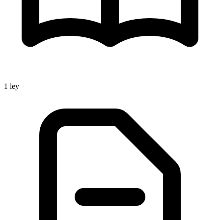
1
ley