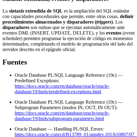
La
sintaxis extendida de SQL
es la ampliación del SQL estándar
con capacidades procedurales que permite, entre otras cosas,
definir
procedimientos almacenados y disparadores (
triggers
)
. Los
disparadores
son rutinas que se ejecutan automáticamente ante
eventos DML (INSERT, UPDATE, DELETE), y los
eventos
(event
scheduler) permiten programar la ejecución de código en momentos
determinados, completando el modelo de programación del lado del
servidor descrito en el epígrafe oficial.
Fuentes
Oracle Database PL/SQL Language Reference (19c) —
Predefined Exceptions:
https://docs.oracle.com/en/database/oracle/oracle-
database/19/lnpls/predefined-exceptions.html
Oracle Database PL/SQL Language Reference (19c) —
Subprogram Parameters (modos IN, OUT, IN OUT):
https://docs.oracle.com/en/database/oracle/oracle-
database/19/lnpls/subprogram-parameters.html
Oracle Database — Handling PL/SQL Errors:
https://docs.oracle.com/cd/B13789_01/appdev.101/b10807/07_