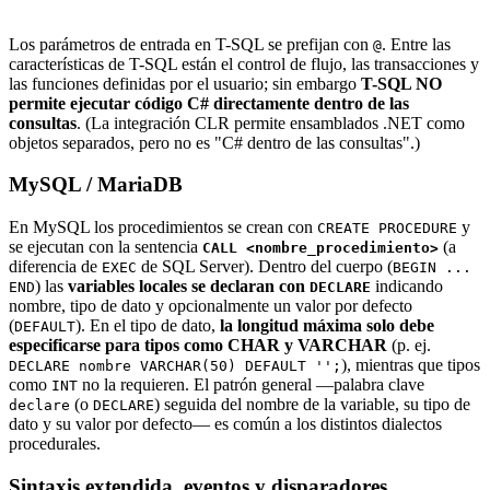
Los parámetros de entrada en T-SQL se prefijan con
. Entre las
@
características de T-SQL están el control de flujo, las transacciones y
las funciones definidas por el usuario; sin embargo
T-SQL NO
permite ejecutar código C# directamente dentro de las
consultas
. (La integración CLR permite ensamblados .NET como
objetos separados, pero no es "C# dentro de las consultas".)
MySQL / MariaDB
En MySQL los procedimientos se crean con
y
CREATE PROCEDURE
se ejecutan con la sentencia
(a
CALL <nombre_procedimiento>
diferencia de
de SQL Server). Dentro del cuerpo (
EXEC
BEGIN ...
) las
variables locales se declaran con
indicando
END
DECLARE
nombre, tipo de dato y opcionalmente un valor por defecto
(
). En el tipo de dato,
la longitud máxima solo debe
DEFAULT
especificarse para tipos como CHAR y VARCHAR
(p. ej.
), mientras que tipos
DECLARE nombre VARCHAR(50) DEFAULT '';
como
no la requieren. El patrón general —palabra clave
INT
(o
) seguida del nombre de la variable, su tipo de
declare
DECLARE
dato y su valor por defecto— es común a los distintos dialectos
procedurales.
Sintaxis extendida, eventos y disparadores