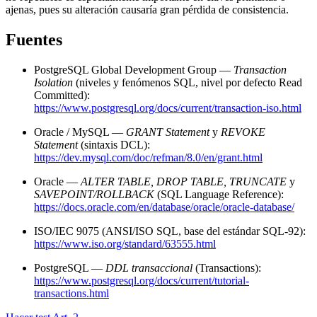
ajenas, pues su alteración causaría gran pérdida de consistencia.
Fuentes
PostgreSQL Global Development Group —
Transaction
Isolation
(niveles y fenómenos SQL, nivel por defecto Read
Committed):
https://www.postgresql.org/docs/current/transaction-iso.html
Oracle / MySQL —
GRANT Statement
y
REVOKE
Statement
(sintaxis DCL):
https://dev.mysql.com/doc/refman/8.0/en/grant.html
Oracle —
ALTER TABLE, DROP TABLE, TRUNCATE
y
SAVEPOINT/ROLLBACK
(SQL Language Reference):
https://docs.oracle.com/en/database/oracle/oracle-database/
ISO/IEC 9075 (ANSI/ISO SQL, base del estándar SQL-92):
https://www.iso.org/standard/63555.html
PostgreSQL —
DDL transaccional
(Transactions):
https://www.postgresql.org/docs/current/tutorial-
transactions.html