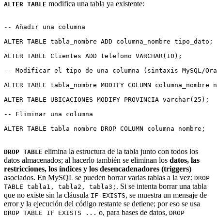
modifica una tabla ya existente:
ALTER TABLE
-- Añadir una columna

ALTER TABLE tabla_nombre ADD columna_nombre tipo_dato;

ALTER TABLE Clientes ADD telefono VARCHAR(10);

-- Modificar el tipo de una columna (sintaxis MySQL/Ora
ALTER TABLE tabla_nombre MODIFY COLUMN columna_nombre n
ALTER TABLE UBICACIONES MODIFY PROVINCIA varchar(25);

-- Eliminar una columna

ALTER TABLE tabla_nombre DROP COLUMN columna_nombre;

elimina la estructura de la tabla junto con todos los
DROP TABLE
datos almacenados; al hacerlo también se eliminan los
datos, las
restricciones, los índices y los desencadenadores (triggers)
asociados. En MySQL se pueden borrar varias tablas a la vez:
DROP
. Si se intenta borrar una tabla
TABLE tabla1, tabla2, tabla3;
que no existe sin la cláusula
, se muestra un mensaje de
IF EXISTS
error y la ejecución del código restante se detiene; por eso se usa
o, para bases de datos,
DROP TABLE IF EXISTS ...
DROP