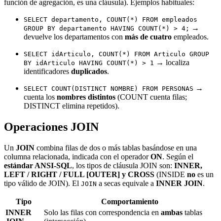
función de agregación, es una cláusula). Ejemplos habituales:
SELECT departamento, COUNT(*) FROM empleados
→
GROUP BY departamento HAVING COUNT(*) > 4;
devuelve los departamentos con
más de cuatro
empleados.
SELECT idArticulo, COUNT(*) FROM Articulo GROUP
→ localiza
BY idArticulo HAVING COUNT(*) > 1
identificadores
duplicados
.
→
SELECT COUNT(DISTINCT NOMBRE) FROM PERSONAS
cuenta los
nombres distintos
(COUNT cuenta filas;
DISTINCT elimina repetidos).
Operaciones JOIN
Un
JOIN
combina filas de dos o más tablas basándose en una
columna relacionada, indicada con el operador
ON
. Según el
estándar ANSI-SQL
, los tipos de cláusula JOIN son:
INNER,
LEFT / RIGHT / FULL [OUTER] y CROSS
(INSIDE
no
es un
tipo válido de JOIN). El
a secas equivale a
INNER JOIN
.
JOIN
Tipo
Comportamiento
INNER
Solo las filas con correspondencia en
ambas
tablas