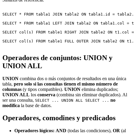
SELECT * FROM tabla1 JOIN tabla2 ON tabla1.id = tabla2.
SELECT * FROM tabla1 LEFT JOIN tabla2 ON tabla1.col = t
SELECT col(s) FROM table1 RIGHT JOIN table2 ON t1.col =
SELECT col(s) FROM table1 FULL OUTER JOIN table2 ON t1.
Operadores de conjuntos: UNION y
UNION ALL
UNION
combina dos o más conjuntos de resultados en una única
tabla,
pero solo si las consultas tienen el mismo número de
columnas
(y tipos compatibles).
UNION
elimina duplicados;
UNION ALL
los
conserva
(combina sin eliminar duplicados). Al
ser una consulta,
no
SELECT ... UNION ALL SELECT ...
modifica
la base de datos.
Operadores, comodines y predicados
Operadores lógicos:
AND
(todas las condiciones),
OR
(al