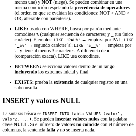
menos una) y
NOT
(niega). Se pueden combinar en una
misma condición respetando la
precedencia de operadores
(el orden en que se evalúan las condiciones; NOT > AND >
OR, alterable con paréntesis).
LIKE:
usado con WHERE, busca por patrón mediante
comodines
(cualquier secuencia de caracteres) y
(un único
%
_
carácter). Ejemplos:
→ empieza por PAL;
LIKE 'PAL%'
LIKE
→ segundo carácter 'a';
→ empieza por
'_a%'
LIKE 'a__%'
'a' y tiene al menos 3 caracteres. A diferencia de
=
(comparación exacta), LIKE usa comodines.
BETWEEN:
selecciona valores dentro de un rango
incluyendo
los extremos inicial y final.
EXISTS:
prueba la
existencia
de cualquier registro en una
subconsulta.
INSERT y valores NULL
La sintaxis básica es
INSERT INTO tabla VALUES (valor1,
. Se pueden
insertar valores nulos
con la palabra
valor2, ...)
clave
NULL
. Si el número de valores
no coincide
con el número de
columnas, la sentencia
falla
y no se inserta nada.