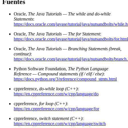
Fuentes
Oracle,
The Java Tutorials — The while and do-while
Statements
:
https://docs.oracle.com/javase/tutorial/java/nutsandbolts/while.
Oracle,
The Java Tutorials — The for Statement
:
https://docs.oracle.com/javase/tutorial/java/nutsandbolts/for.htm
Oracle,
The Java Tutorials — Branching Statements (break,
continue)
:
https://docs.oracle.com/javase/tutorial/java/nutsandbolts/branch
Python Software Foundation,
The Python Language
Reference — Compound statements (if / elif / else)
:
https://docs.python.org/3/reference/compound_stmts.html
cppreference,
do-while loop (C++)
:
https://en.cppreference.com/w/cpp/language/do
cppreference,
for loop (C++)
:
https://en.cppreference.com/w/cpp/language/for
cppreference,
switch statement (C++)
:
https://en.cppreference.com/w/cpp/language/switch