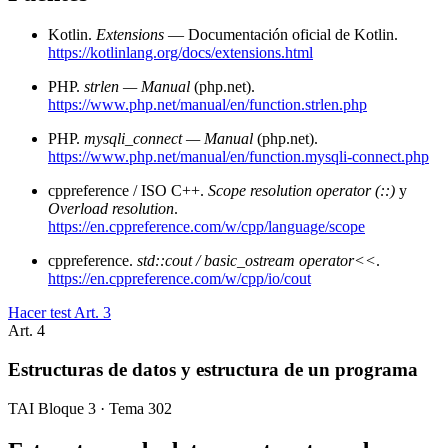
Kotlin.
Extensions
— Documentación oficial de Kotlin.
https://kotlinlang.org/docs/extensions.html
PHP.
strlen — Manual
(php.net).
https://www.php.net/manual/en/function.strlen.php
PHP.
mysqli_connect — Manual
(php.net).
https://www.php.net/manual/en/function.mysqli-connect.php
cppreference / ISO C++.
Scope resolution operator (::)
y
Overload resolution
.
https://en.cppreference.com/w/cpp/language/scope
cppreference.
std::cout / basic_ostream operator<<
.
https://en.cppreference.com/w/cpp/io/cout
Hacer test Art.
3
Art.
4
Estructuras de datos y estructura de un programa
TAI Bloque 3 · Tema 302