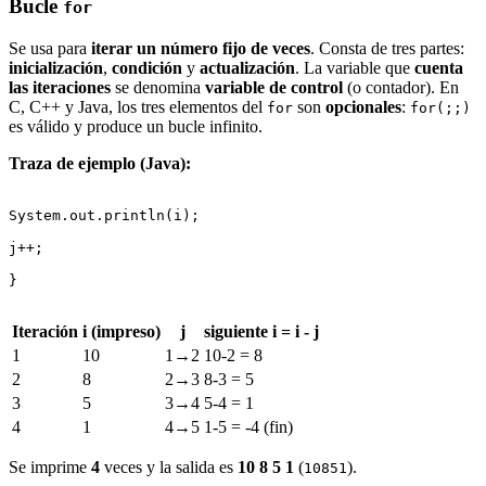
Bucle
for
Se usa para
iterar un número fijo de veces
. Consta de tres partes:
inicialización
,
condición
y
actualización
. La variable que
cuenta
las iteraciones
se denomina
variable de control
(o contador). En
C, C++ y Java, los tres elementos del
son
opcionales
:
for
for(;;)
es válido y produce un bucle infinito.
Traza de ejemplo (Java):
System.out.println(i);

j++;

}

Iteración
i (impreso)
j
siguiente i = i - j
1
10
1→2
10-2 = 8
2
8
2→3
8-3 = 5
3
5
3→4
5-4 = 1
4
1
4→5
1-5 = -4 (fin)
Se imprime
4
veces y la salida es
10 8 5 1
(
).
10851