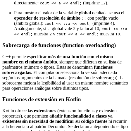
directamente:
(imprime
).
cout << a << endl;
12
Para mostrar el valor de la variable
global
ocultada se usa el
operador de resolución de ámbito
con prefijo vacío
::
(ámbito global):
(imprime
).
cout << ::a << endl;
4
Análogamente, si la global vale 2 y la local 10,
cout << ::a
muestra
y
muestra
.
<< endl;
2
cout << a << endl;
10
Sobrecarga de funciones (function overloading)
C++ permite especificar
más de una función con el mismo
nombre en el mismo ámbito
, siempre que difieran en su lista de
parámetros (número o tipos). Estas se denominan
funciones
sobrecargadas
. El compilador selecciona la versión adecuada
según los argumentos de la llamada (resolución de sobrecarga). La
sobrecarga mejora la legibilidad al usar un mismo nombre semántico
para operaciones análogas sobre distintos tipos.
Funciones de extensión en Kotlin
Kotlin ofrece las
extensiones
(extension functions y extension
properties), que permiten
añadir funcionalidad a clases ya
existentes sin necesidad de modificar su código fuente
ni recurrir
a la herencia o al patrón Decorator. Se declaran anteponiendo el tipo