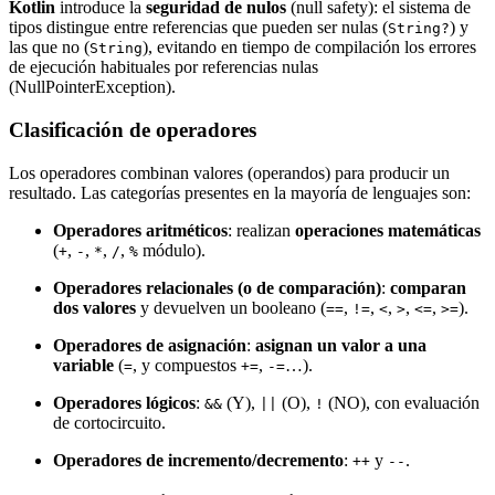
Kotlin
introduce la
seguridad de nulos
(null safety): el sistema de
tipos distingue entre referencias que pueden ser nulas (
) y
String?
las que no (
), evitando en tiempo de compilación los errores
String
de ejecución habituales por referencias nulas
(NullPointerException).
Clasificación de operadores
Los operadores combinan valores (operandos) para producir un
resultado. Las categorías presentes en la mayoría de lenguajes son:
Operadores aritméticos
: realizan
operaciones matemáticas
(
,
,
,
,
módulo).
+
-
*
/
%
Operadores relacionales (o de comparación)
:
comparan
dos valores
y devuelven un booleano (
,
,
,
,
,
).
==
!=
<
>
<=
>=
Operadores de asignación
:
asignan un valor a una
variable
(
, y compuestos
,
…).
=
+=
-=
Operadores lógicos
:
(Y),
(O),
(NO), con evaluación
&&
||
!
de cortocircuito.
Operadores de incremento/decremento
:
y
.
++
--