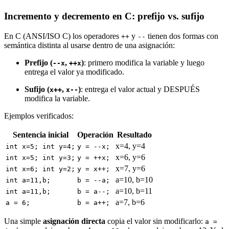
Incremento y decremento en C: prefijo vs. sufijo
En C (ANSI/ISO C) los operadores
y
tienen dos formas con
++
--
semántica distinta al usarse dentro de una asignación:
Prefijo (
,
)
: primero modifica la variable y luego
--x
++x
entrega el valor ya modificado.
Sufijo (
,
)
: entrega el valor actual y DESPUÉS
x++
x--
modifica la variable.
Ejemplos verificados:
Sentencia inicial
Operación
Resultado
x=4, y=4
int x=5; int y=4;
y = --x;
x=6, y=6
int x=5; int y=3;
y = ++x;
x=7, y=6
int x=6; int y=2;
y = x++;
a=10, b=10
int a=11,b;
b = --a;
a=10, b=11
int a=11,b;
b = a--;
a=7, b=6
a = 6;
b = a++;
Una simple
asignación directa
copia el valor sin modificarlo:
a =