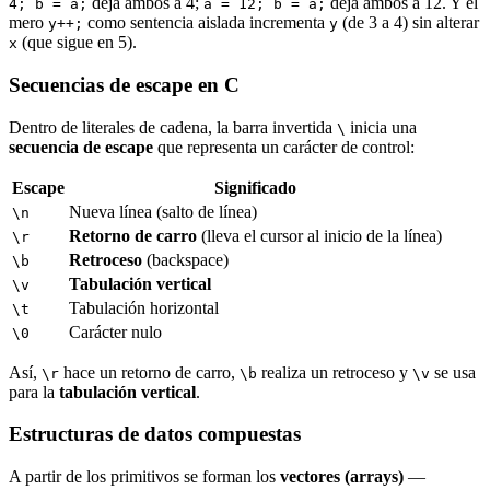
deja ambos a 4;
deja ambos a 12. Y el
4; b = a;
a = 12; b = a;
mero
como sentencia aislada incrementa
(de 3 a 4) sin alterar
y++;
y
(que sigue en 5).
x
Secuencias de escape en C
Dentro de literales de cadena, la barra invertida
inicia una
\
secuencia de escape
que representa un carácter de control:
Escape
Significado
Nueva línea (salto de línea)
\n
Retorno de carro
(lleva el cursor al inicio de la línea)
\r
Retroceso
(backspace)
\b
Tabulación vertical
\v
Tabulación horizontal
\t
Carácter nulo
\0
Así,
hace un retorno de carro,
realiza un retroceso y
se usa
\r
\b
\v
para la
tabulación vertical
.
Estructuras de datos compuestas
A partir de los primitivos se forman los
vectores (arrays)
—