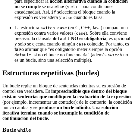
para especificar la
acción alternativa cuando la condición
no se cumple
se usa
(y
para condiciones
else
elif
encadenadas). Así,
selecciona el bloque cuando la
if
expresión es verdadera y
cuando es falsa.
else
La estructura
(en C, C++, Java) compara una
switch-case
expresión contra varios valores (
). Sobre ella conviene
case
precisar: la cláusula
NO es obligatoria
; es opcional
default
y solo se ejecuta cuando ningún
coincide. Por tanto, es
case
falso
afirmar que "es obligatorio meter siempre la opción
, si no el bucle no funcionaría" (además
no
default
switch
es un bucle, sino una selección múltiple).
Estructuras repetitivas (bucles)
Un bucle repite un bloque de sentencias mientras su expresión de
control sea verdadera. Es
imprescindible que dentro del bloque
existan sentencias que modifiquen la evaluación de la expresión
(por ejemplo, incrementar un contador); de lo contrario, la condición
nunca cambia y
se produce un bucle infinito
. Una
solución
iterativa termina cuando se incumple la condición de
continuación del bucle
.
Bucle
while