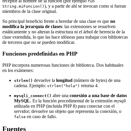
receptor al nombre de la función (por ejemplo
fun
), y a partir de ahí se invocan como si fueran
String.miFuncion()
miembros de la clase original.
Su principal beneficio frente a heredar de una clase es que
no
modifica la jerarquía de clases
: las extensiones se resuelven
estáticamente y no alteran la estructura ni el árbol de herencia de la
clase extendida, lo que las hace idóneas para trabajar con bibliotecas
de terceros que no se pueden modificar.
Funciones predefinidas en PHP
PHP incorpora numerosas funciones de biblioteca. Dos habituales
en los exámenes:
devuelve la
longitud
(número de bytes) de una
strlen()
cadena. Ejemplo:
retorna 4.
strlen("hola")
abre una
conexión a una base de datos
mysqli_connect()
MySQL
. Es la función procedimental de la extensión
mysqli
utilizada en PHP (incluida PHP 8) para conectar con el
servidor; devuelve un objeto que representa la conexión, o
en caso de fallo.
false
Fuentes