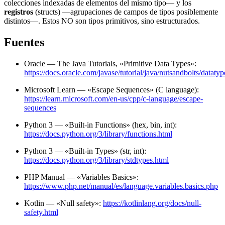
colecciones indexadas de elementos del mismo tipo— y los
registros
(structs) —agrupaciones de campos de tipos posiblemente
distintos—. Estos NO son tipos primitivos, sino estructurados.
Fuentes
Oracle — The Java Tutorials, «Primitive Data Types»:
https://docs.oracle.com/javase/tutorial/java/nutsandbolts/datatyp
Microsoft Learn — «Escape Sequences» (C language):
https://learn.microsoft.com/en-us/cpp/c-language/escape-
sequences
Python 3 — «Built-in Functions» (hex, bin, int):
https://docs.python.org/3/library/functions.html
Python 3 — «Built-in Types» (str, int):
https://docs.python.org/3/library/stdtypes.html
PHP Manual — «Variables Basics»:
https://www.php.net/manual/es/language.variables.basics.php
Kotlin — «Null safety»:
https://kotlinlang.org/docs/null-
safety.html