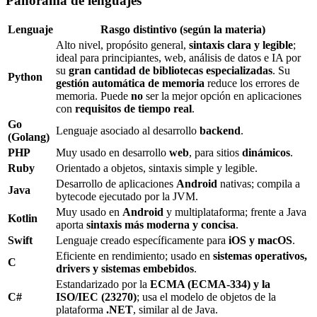
Panorama de lenguajes
Lenguaje
Rasgo distintivo (según la materia)
Alto nivel, propósito general,
sintaxis clara y legible
;
ideal para principiantes, web, análisis de datos e IA por
su
gran cantidad de bibliotecas especializadas
. Su
Python
gestión automática de memoria
reduce los errores de
memoria. Puede
no
ser la mejor opción en aplicaciones
con
requisitos de tiempo real
.
Go
Lenguaje asociado al desarrollo
backend
.
(Golang)
PHP
Muy usado en desarrollo
web
, para sitios
dinámicos
.
Ruby
Orientado a objetos, sintaxis simple y legible.
Desarrollo de aplicaciones
Android
nativas; compila a
Java
bytecode ejecutado por la JVM.
Muy usado en
Android
y multiplataforma; frente a Java
Kotlin
aporta
sintaxis más moderna y concisa
.
Swift
Lenguaje creado específicamente para
iOS y macOS
.
Eficiente en rendimiento; usado en
sistemas operativos,
C
drivers y sistemas embebidos
.
Estandarizado por la
ECMA (ECMA-334) y la
C#
ISO/IEC (23270)
; usa el modelo de objetos de la
plataforma
.NET
, similar al de Java.