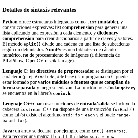
Detalles de sintaxis relevantes
Python
ofrece estructuras integradas como
(
mutable
), y
list
construcciones expresivas:
list comprehension
para generar una
lista aplicando una expresión a cada elemento, y
dictionary
comprehension
para crear diccionarios a partir de claves y valores.
El método
divide una cadena en una lista de subcadenas
split()
según un delimitador.
NumPy
es una biblioteca de cálculo
numérico,
no
de procesamiento de imágenes (a diferencia de
PIL/Pillow, OpenCV o scikit-image).
Lenguaje C:
las
directivas de preprocesador
se distinguen por el
carácter
(p. ej.
,
). Un programa en C puede
#
#include
#define
estar formado por
varios módulos o fuentes que se compilan de
forma separada
y luego se enlazan. La función no estándar
gotoxy
se encuentra en la librería
.
conio.h
Lenguaje C++:
para usar funciones de
entrada/salida
se incluye la
cabecera
. C++
no
dispone de una instrucción
iostream
forEach()
como tal (sí existe el algoritmo
y el bucle
std::for_each
range-
).
based for
Java:
un array se declara, por ejemplo, como
.
int[] enteros;
Para recorrer una matriz
float[] SaldoMensual = new