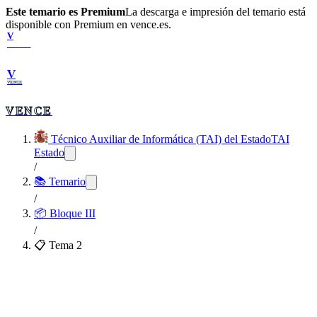
Este temario es Premium
La descarga e impresión del temario está
disponible con Premium en vence.es.
V
VENCE
V
VENCE
VENCE
Técnico Auxiliar de Informática (TAI) del Estado
TAI
Estado
/
📚 Temario
/
📦
Bloque III
/
📋 Tema
2