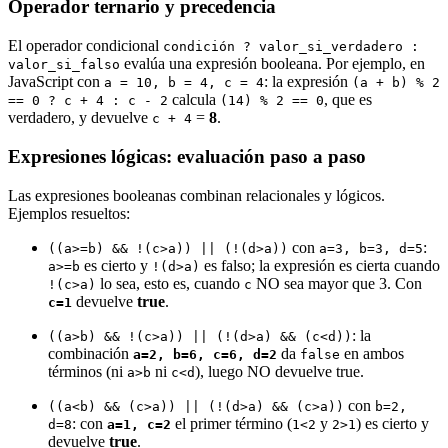
Operador ternario y precedencia
El operador condicional
condición ? valor_si_verdadero :
evalúa una expresión booleana. Por ejemplo, en
valor_si_falso
JavaScript con
: la expresión
a = 10, b = 4, c = 4
(a + b) % 2
calcula
, que es
== 0 ? c + 4 : c - 2
(14) % 2 == 0
verdadero, y devuelve
=
8
.
c + 4
Expresiones lógicas: evaluación paso a paso
Las expresiones booleanas combinan relacionales y lógicos.
Ejemplos resueltos:
con
:
((a>=b) && !(c>a)) || (!(d>a))
a=3, b=3, d=5
es cierto y
es falso; la expresión es cierta cuando
a>=b
!(d>a)
lo sea, esto es, cuando
NO sea mayor que 3. Con
!(c>a)
c
devuelve
true
.
c=1
: la
((a>b) && !(c>a)) || (!(d>a) && (c<d))
combinación
da
en ambos
a=2, b=6, c=6, d=2
false
términos (ni
ni
), luego NO devuelve true.
a>b
c<d
con
((a<b) && (c>a)) || (!(d>a) && (c>a))
b=2,
: con
el primer término (
y
) es cierto y
d=8
a=1, c=2
1<2
2>1
devuelve
true
.