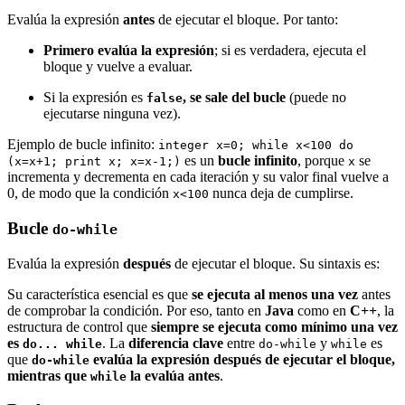
Evalúa la expresión
antes
de ejecutar el bloque. Por tanto:
Primero evalúa la expresión
; si es verdadera, ejecuta el
bloque y vuelve a evaluar.
Si la expresión es
, se sale del bucle
(puede no
false
ejecutarse ninguna vez).
Ejemplo de bucle infinito:
integer x=0; while x<100 do
es un
bucle infinito
, porque
se
(x=x+1; print x; x=x-1;)
x
incrementa y decrementa en cada iteración y su valor final vuelve a
0, de modo que la condición
nunca deja de cumplirse.
x<100
Bucle
do-while
Evalúa la expresión
después
de ejecutar el bloque. Su sintaxis es:
Su característica esencial es que
se ejecuta al menos una vez
antes
de comprobar la condición. Por eso, tanto en
Java
como en
C++
, la
estructura de control que
siempre se ejecuta como mínimo una vez
es
. La
diferencia clave
entre
y
es
do... while
do-while
while
que
evalúa la expresión después de ejecutar el bloque,
do-while
mientras que
la evalúa antes
.
while