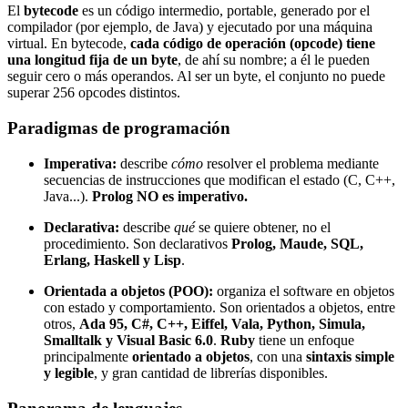
El
bytecode
es un código intermedio, portable, generado por el
compilador (por ejemplo, de Java) y ejecutado por una máquina
virtual. En bytecode,
cada código de operación (opcode) tiene
una longitud fija de un byte
, de ahí su nombre; a él le pueden
seguir cero o más operandos. Al ser un byte, el conjunto no puede
superar 256 opcodes distintos.
Paradigmas de programación
Imperativa:
describe
cómo
resolver el problema mediante
secuencias de instrucciones que modifican el estado (C, C++,
Java...).
Prolog NO es imperativo.
Declarativa:
describe
qué
se quiere obtener, no el
procedimiento. Son declarativos
Prolog, Maude, SQL,
Erlang, Haskell y Lisp
.
Orientada a objetos (POO):
organiza el software en objetos
con estado y comportamiento. Son orientados a objetos, entre
otros,
Ada 95, C#, C++, Eiffel, Vala, Python, Simula,
Smalltalk y Visual Basic 6.0
.
Ruby
tiene un enfoque
principalmente
orientado a objetos
, con una
sintaxis simple
y legible
, y gran cantidad de librerías disponibles.