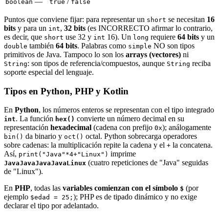
—
/
boolean
true
false
Puntos que conviene fijar: para representar un
se necesitan
16
short
bits
y para un
,
32 bits
(es INCORRECTO afirmar lo contrario,
int
es decir, que
use 32 y
16). Un
requiere
64 bits
y un
short
int
long
también
64 bits
. Palabras como
NO son tipos
double
simple
primitivos de Java. Tampoco lo son los
arrays (vectores)
ni
: son tipos de referencia/compuestos, aunque
reciba
String
String
soporte especial del lenguaje.
Tipos en Python, PHP y Kotlin
En
Python
, los números enteros se representan con el tipo integrado
. La función
convierte un número decimal en su
int
hex()
representación
hexadecimal
(cadena con prefijo
); análogamente
0x
da binario y
octal. Python sobrecarga operadores
bin()
oct()
sobre cadenas: la multiplicación repite la cadena y el
la concatena.
+
Así,
imprime
print("Java"*4+"Linux")
(cuatro repeticiones de "Java" seguidas
JavaJavaJavaJavaLinux
de "Linux").
En
PHP
, todas las
variables comienzan con el símbolo
(por
$
ejemplo
); PHP es de tipado dinámico y no exige
$edad = 25;
declarar el tipo por adelantado.