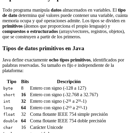
Todo programa manipula
datos
almacenados en variables. El
tipo
de dato
determina qué valores puede contener una variable, cuánta
memoria ocupa y qué operaciones admite. Los tipos se dividen en
primitivos
(átomos que proporciona el propio lenguaje) y
compuestos o estructurados
(arrays/vectores, registros, objetos),
que se construyen a partir de los primeros.
Tipos de datos primitivos en Java
Java define exactamente
ocho tipos primitivos
, identificados por
palabras reservadas. Su tamaño es fijo e independiente de la
plataforma:
Tipo
Bits
Descripción
8
Entero con signo (-128 a 127)
byte
16
Entero con signo (-32.768 a 32.767)
short
32
Entero con signo (-2³¹ a 2³¹-1)
int
64
Entero con signo (-2⁶³ a 2⁶³-1)
long
32
Coma flotante IEEE 754 simple precisión
float
64
Coma flotante IEEE 754 doble precisión
double
16
Carácter Unicode
char