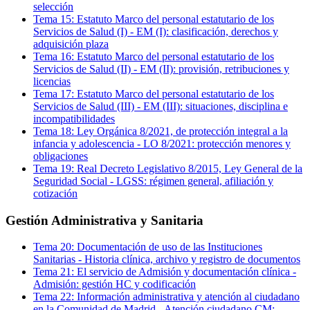
selección
Tema
15
:
Estatuto Marco del personal estatutario de los
Servicios de Salud (I)
-
EM (I): clasificación, derechos y
adquisición plaza
Tema
16
:
Estatuto Marco del personal estatutario de los
Servicios de Salud (II)
-
EM (II): provisión, retribuciones y
licencias
Tema
17
:
Estatuto Marco del personal estatutario de los
Servicios de Salud (III)
-
EM (III): situaciones, disciplina e
incompatibilidades
Tema
18
:
Ley Orgánica 8/2021, de protección integral a la
infancia y adolescencia
-
LO 8/2021: protección menores y
obligaciones
Tema
19
:
Real Decreto Legislativo 8/2015, Ley General de la
Seguridad Social
-
LGSS: régimen general, afiliación y
cotización
Gestión Administrativa y Sanitaria
Tema
20
:
Documentación de uso de las Instituciones
Sanitarias
-
Historia clínica, archivo y registro de documentos
Tema
21
:
El servicio de Admisión y documentación clínica
-
Admisión: gestión HC y codificación
Tema
22
:
Información administrativa y atención al ciudadano
en la Comunidad de Madrid
-
Atención ciudadano CM: