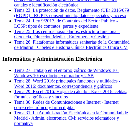
canales e identificación electrónica
Tema
23
:
La protección de datos. Reglamento (UE) 2016/679
(RGPD)
-
RGPD: consentimiento, datos especiales y acceso
Tema
24
:
Ley 9/2017, de Contratos del Sector Público
-
LCSP: tipos de contratos, partes y expediente
Tema
25
:
Los centros hospitalarios: estructura funcional
-
Gerencia, Dirección Médica, Enfermería y Gestión
Tema
26
:
Plataformas informáticas sanitarias de la Comunidad
de Madrid
-
Cibeles e Historia Clínica Electrónica Única CM
Informática y Administración Electrónica
Tema
27
:
Trabajo en el entorno gráfico de Windows 10
-
Windows 10: escritorio, explorador y USB
Tema
28
:
Word 2016: principales funciones y utilidades
-
Word 2016: documentos, correspondencia y gráficos
Tema
29
:
Excel 2016: Hojas de cálculo
-
Excel 2016: celdas,
fórmulas, gráficos y vínculos
Tema
30
:
Redes de Comunicaciones e Internet
-
Internet,
correo electrónico y firma digital
Tema
31
:
La Administración Electrónica en la Comunidad de
Madrid
-
Admin. electrónica CM: servicios telemáticos y
normativa