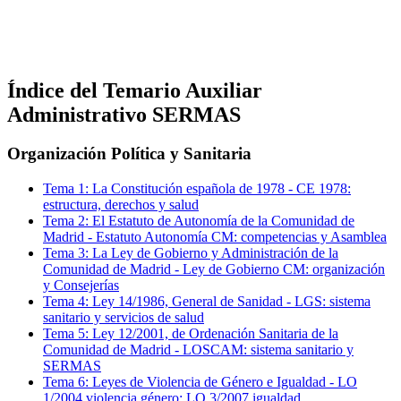
Índice del Temario
Auxiliar
Administrativo SERMAS
Organización Política y Sanitaria
Tema
1
:
La Constitución española de 1978
-
CE 1978:
estructura, derechos y salud
Tema
2
:
El Estatuto de Autonomía de la Comunidad de
Madrid
-
Estatuto Autonomía CM: competencias y Asamblea
Tema
3
:
La Ley de Gobierno y Administración de la
Comunidad de Madrid
-
Ley de Gobierno CM: organización
y Consejerías
Tema
4
:
Ley 14/1986, General de Sanidad
-
LGS: sistema
sanitario y servicios de salud
Tema
5
:
Ley 12/2001, de Ordenación Sanitaria de la
Comunidad de Madrid
-
LOSCAM: sistema sanitario y
SERMAS
Tema
6
:
Leyes de Violencia de Género e Igualdad
-
LO
1/2004 violencia género; LO 3/2007 igualdad