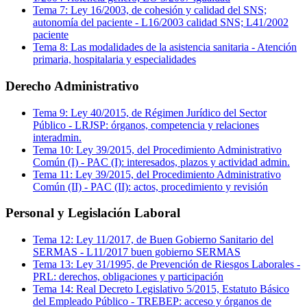
Tema
7
:
Ley 16/2003, de cohesión y calidad del SNS;
autonomía del paciente
-
L16/2003 calidad SNS; L41/2002
paciente
Tema
8
:
Las modalidades de la asistencia sanitaria
-
Atención
primaria, hospitalaria y especialidades
Derecho Administrativo
Tema
9
:
Ley 40/2015, de Régimen Jurídico del Sector
Público
-
LRJSP: órganos, competencia y relaciones
interadmin.
Tema
10
:
Ley 39/2015, del Procedimiento Administrativo
Común (I)
-
PAC (I): interesados, plazos y actividad admin.
Tema
11
:
Ley 39/2015, del Procedimiento Administrativo
Común (II)
-
PAC (II): actos, procedimiento y revisión
Personal y Legislación Laboral
Tema
12
:
Ley 11/2017, de Buen Gobierno Sanitario del
SERMAS
-
L11/2017 buen gobierno SERMAS
Tema
13
:
Ley 31/1995, de Prevención de Riesgos Laborales
-
PRL: derechos, obligaciones y participación
Tema
14
:
Real Decreto Legislativo 5/2015, Estatuto Básico
del Empleado Público
-
TREBEP: acceso y órganos de