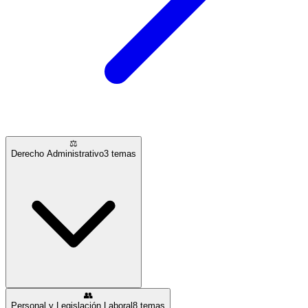
⚖️
Derecho Administrativo
3
temas
👥
Personal y Legislación Laboral
8
temas