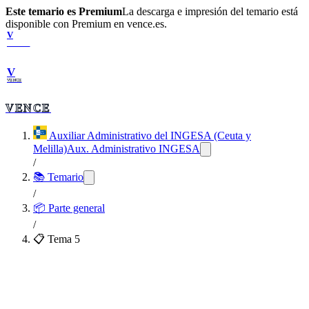
Este temario es Premium
La descarga e impresión del temario está
disponible con Premium en vence.es.
V
VENCE
V
VENCE
VENCE
Auxiliar Administrativo del INGESA (Ceuta y
Melilla)
Aux. Administrativo INGESA
/
📚 Temario
/
📦
Parte general
/
📋 Tema
5