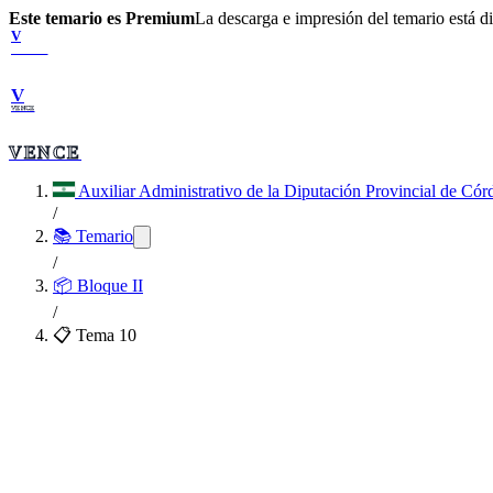
Este temario es Premium
La descarga e impresión del temario está 
V
VENCE
V
VENCE
VENCE
Auxiliar Administrativo de la Diputación Provincial de Cór
/
📚 Temario
/
📦
Bloque II
/
📋 Tema
10