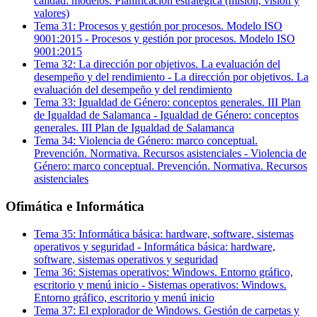
calidad: modelos. Planificación estratégica (misión, visión y
valores)
Tema
31
:
Procesos y gestión por procesos. Modelo ISO
9001:2015
-
Procesos y gestión por procesos. Modelo ISO
9001:2015
Tema
32
:
La dirección por objetivos. La evaluación del
desempeño y del rendimiento
-
La dirección por objetivos. La
evaluación del desempeño y del rendimiento
Tema
33
:
Igualdad de Género: conceptos generales. III Plan
de Igualdad de Salamanca
-
Igualdad de Género: conceptos
generales. III Plan de Igualdad de Salamanca
Tema
34
:
Violencia de Género: marco conceptual.
Prevención. Normativa. Recursos asistenciales
-
Violencia de
Género: marco conceptual. Prevención. Normativa. Recursos
asistenciales
Ofimática e Informática
Tema
35
:
Informática básica: hardware, software, sistemas
operativos y seguridad
-
Informática básica: hardware,
software, sistemas operativos y seguridad
Tema
36
:
Sistemas operativos: Windows. Entorno gráfico,
escritorio y menú inicio
-
Sistemas operativos: Windows.
Entorno gráfico, escritorio y menú inicio
Tema
37
:
El explorador de Windows. Gestión de carpetas y