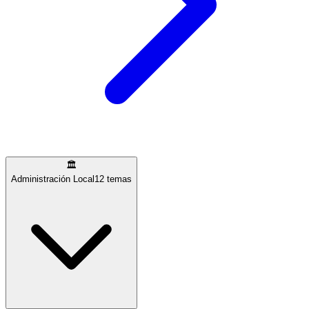
🏛️
Administración Local
12
temas