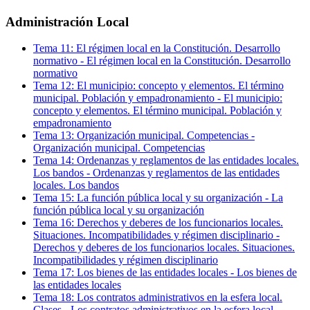
Administración Local
Tema
11
:
El régimen local en la Constitución. Desarrollo
normativo
-
El régimen local en la Constitución. Desarrollo
normativo
Tema
12
:
El municipio: concepto y elementos. El término
municipal. Población y empadronamiento
-
El municipio:
concepto y elementos. El término municipal. Población y
empadronamiento
Tema
13
:
Organización municipal. Competencias
-
Organización municipal. Competencias
Tema
14
:
Ordenanzas y reglamentos de las entidades locales.
Los bandos
-
Ordenanzas y reglamentos de las entidades
locales. Los bandos
Tema
15
:
La función pública local y su organización
-
La
función pública local y su organización
Tema
16
:
Derechos y deberes de los funcionarios locales.
Situaciones. Incompatibilidades y régimen disciplinario
-
Derechos y deberes de los funcionarios locales. Situaciones.
Incompatibilidades y régimen disciplinario
Tema
17
:
Los bienes de las entidades locales
-
Los bienes de
las entidades locales
Tema
18
:
Los contratos administrativos en la esfera local.
Clases
-
Los contratos administrativos en la esfera local.