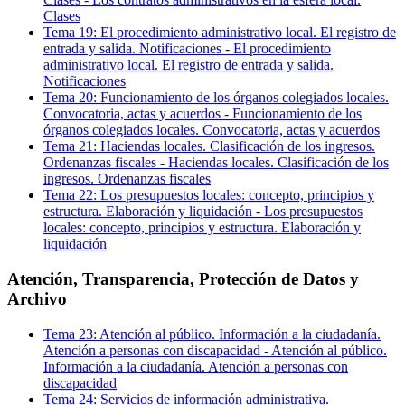
Clases
Tema
19
:
El procedimiento administrativo local. El registro de
entrada y salida. Notificaciones
-
El procedimiento
administrativo local. El registro de entrada y salida.
Notificaciones
Tema
20
:
Funcionamiento de los órganos colegiados locales.
Convocatoria, actas y acuerdos
-
Funcionamiento de los
órganos colegiados locales. Convocatoria, actas y acuerdos
Tema
21
:
Haciendas locales. Clasificación de los ingresos.
Ordenanzas fiscales
-
Haciendas locales. Clasificación de los
ingresos. Ordenanzas fiscales
Tema
22
:
Los presupuestos locales: concepto, principios y
estructura. Elaboración y liquidación
-
Los presupuestos
locales: concepto, principios y estructura. Elaboración y
liquidación
Atención, Transparencia, Protección de Datos y
Archivo
Tema
23
:
Atención al público. Información a la ciudadanía.
Atención a personas con discapacidad
-
Atención al público.
Información a la ciudadanía. Atención a personas con
discapacidad
Tema
24
:
Servicios de información administrativa.