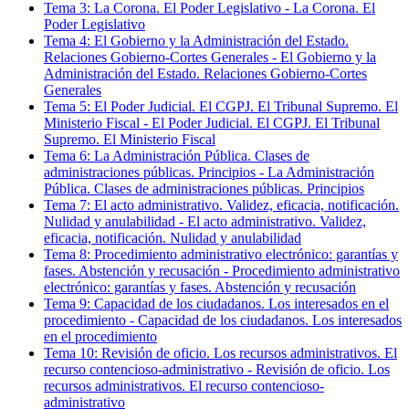
Tema
3
:
La Corona. El Poder Legislativo
-
La Corona. El
Poder Legislativo
Tema
4
:
El Gobierno y la Administración del Estado.
Relaciones Gobierno-Cortes Generales
-
El Gobierno y la
Administración del Estado. Relaciones Gobierno-Cortes
Generales
Tema
5
:
El Poder Judicial. El CGPJ. El Tribunal Supremo. El
Ministerio Fiscal
-
El Poder Judicial. El CGPJ. El Tribunal
Supremo. El Ministerio Fiscal
Tema
6
:
La Administración Pública. Clases de
administraciones públicas. Principios
-
La Administración
Pública. Clases de administraciones públicas. Principios
Tema
7
:
El acto administrativo. Validez, eficacia, notificación.
Nulidad y anulabilidad
-
El acto administrativo. Validez,
eficacia, notificación. Nulidad y anulabilidad
Tema
8
:
Procedimiento administrativo electrónico: garantías y
fases. Abstención y recusación
-
Procedimiento administrativo
electrónico: garantías y fases. Abstención y recusación
Tema
9
:
Capacidad de los ciudadanos. Los interesados en el
procedimiento
-
Capacidad de los ciudadanos. Los interesados
en el procedimiento
Tema
10
:
Revisión de oficio. Los recursos administrativos. El
recurso contencioso-administrativo
-
Revisión de oficio. Los
recursos administrativos. El recurso contencioso-
administrativo