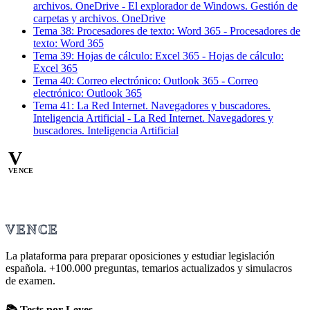
archivos. OneDrive
-
El explorador de Windows. Gestión de
carpetas y archivos. OneDrive
Tema
38
:
Procesadores de texto: Word 365
-
Procesadores de
texto: Word 365
Tema
39
:
Hojas de cálculo: Excel 365
-
Hojas de cálculo:
Excel 365
Tema
40
:
Correo electrónico: Outlook 365
-
Correo
electrónico: Outlook 365
Tema
41
:
La Red Internet. Navegadores y buscadores.
Inteligencia Artificial
-
La Red Internet. Navegadores y
buscadores. Inteligencia Artificial
V
VENCE
VENCE
La plataforma para preparar oposiciones y estudiar legislación
española.
+100.000
preguntas, temarios actualizados y simulacros
de examen.
📚 Tests por Leyes