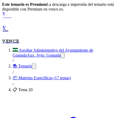
Este temario es Premium
La descarga e impresión del temario está
disponible con Premium en vence.es.
V
VENCE
V
VENCE
VENCE
Auxiliar Administrativo del Ayuntamiento de
Granada
Aux. Ayto. Granada
/
📚 Temario
/
📦
Materias Específicas (17 temas)
/
📋 Tema
20