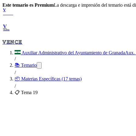
Este temario es Premium
La descarga e impresión del temario está 
V
VENCE
V
VENCE
VENCE
Auxiliar Administrativo del Ayuntamiento de Granada
Aux. 
/
📚 Temario
/
📦
Materias Específicas (17 temas)
/
📋 Tema
19