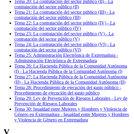
Tema
20
:
La contratación del sector público (II)
-
La
contratación del sector público (II)
Tema
21
:
La contratación del sector público (III)
-
La
contratación del sector público (III)
Tema
22
:
La contratación del sector público (IV)
-
La
contratación del sector público (IV)
Tema
23
:
La contratación del sector público (V)
-
La
contratación del sector público (V)
Tema
24
:
La contratación del sector público (VI)
-
La
contratación del sector público (VI)
Tema
25
:
Administración Electrónica de Extremadura
-
Administración Electrónica de Extremadura
Tema
26
:
La Hacienda Pública de la Comunidad Autónoma
(I)
-
La Hacienda Pública de la Comunidad Autónoma (I)
Tema
27
:
La Hacienda Pública de la Comunidad Autónoma
(II)
-
La Hacienda Pública de la Comunidad Autónoma (II)
Tema
28
:
Procedimiento de ejecución del gasto público
-
Procedimiento de ejecución del gasto público
Tema
29
:
Ley de Prevención de Riesgos Laborales
-
Ley de
Prevención de Riesgos Laborales
Tema
30
:
Igualdad entre Mujeres y Hombres y Violencia de
Género en Extremadura
-
Igualdad entre Mujeres y Hombres
y Violencia de Género en Extremadura
V