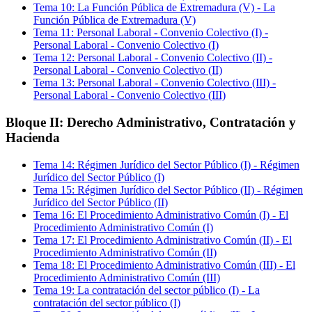
Tema
10
:
La Función Pública de Extremadura (V)
-
La
Función Pública de Extremadura (V)
Tema
11
:
Personal Laboral - Convenio Colectivo (I)
-
Personal Laboral - Convenio Colectivo (I)
Tema
12
:
Personal Laboral - Convenio Colectivo (II)
-
Personal Laboral - Convenio Colectivo (II)
Tema
13
:
Personal Laboral - Convenio Colectivo (III)
-
Personal Laboral - Convenio Colectivo (III)
Bloque II: Derecho Administrativo, Contratación y
Hacienda
Tema
14
:
Régimen Jurídico del Sector Público (I)
-
Régimen
Jurídico del Sector Público (I)
Tema
15
:
Régimen Jurídico del Sector Público (II)
-
Régimen
Jurídico del Sector Público (II)
Tema
16
:
El Procedimiento Administrativo Común (I)
-
El
Procedimiento Administrativo Común (I)
Tema
17
:
El Procedimiento Administrativo Común (II)
-
El
Procedimiento Administrativo Común (II)
Tema
18
:
El Procedimiento Administrativo Común (III)
-
El
Procedimiento Administrativo Común (III)
Tema
19
:
La contratación del sector público (I)
-
La
contratación del sector público (I)