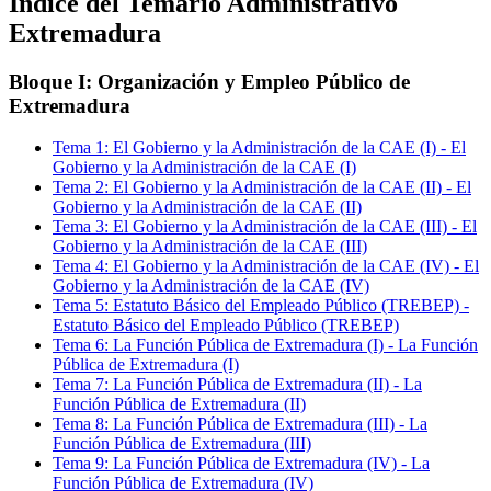
Índice del Temario
Administrativo
Extremadura
Bloque I: Organización y Empleo Público de
Extremadura
Tema
1
:
El Gobierno y la Administración de la CAE (I)
-
El
Gobierno y la Administración de la CAE (I)
Tema
2
:
El Gobierno y la Administración de la CAE (II)
-
El
Gobierno y la Administración de la CAE (II)
Tema
3
:
El Gobierno y la Administración de la CAE (III)
-
El
Gobierno y la Administración de la CAE (III)
Tema
4
:
El Gobierno y la Administración de la CAE (IV)
-
El
Gobierno y la Administración de la CAE (IV)
Tema
5
:
Estatuto Básico del Empleado Público (TREBEP)
-
Estatuto Básico del Empleado Público (TREBEP)
Tema
6
:
La Función Pública de Extremadura (I)
-
La Función
Pública de Extremadura (I)
Tema
7
:
La Función Pública de Extremadura (II)
-
La
Función Pública de Extremadura (II)
Tema
8
:
La Función Pública de Extremadura (III)
-
La
Función Pública de Extremadura (III)
Tema
9
:
La Función Pública de Extremadura (IV)
-
La
Función Pública de Extremadura (IV)