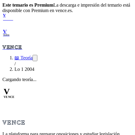
Este temario es Premium
La descarga e impresión del temario está
disponible con Premium en vence.es.
V
VENCE
V
VENCE
VENCE
📖 Teoría
/
Lo 1 2004
Cargando teoría...
V
VENCE
VENCE
La plataforma para preparar oposiciones y estudiar legislación