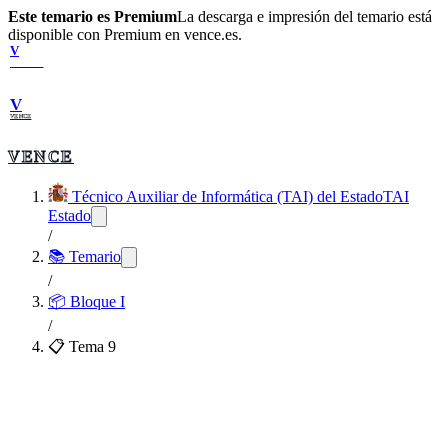
Este temario es Premium
La descarga e impresión del temario está
disponible con Premium en vence.es.
V
VENCE
V
VENCE
VENCE
Técnico Auxiliar de Informática (TAI) del Estado
TAI
Estado
/
📚 Temario
/
📦
Bloque I
/
📋 Tema
9