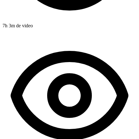
7
h
3
m de video