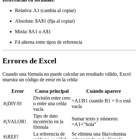
Relativa: A1 (cambia al copiar)
Absoluta: $A$1 (fija al copiar)
Mixta: $A1 o A$1
F4 alterna entre tipos de referencia
Errores de Excel
Cuando una fórmula no puede calcular un resultado válido, Excel
muestra un código de error en la celda:
Error
Causa principal
Cuándo aparece
División entre cero
=A1/B1 cuando B1 = 0 o está
#¡DIV/0!
o entre una celda
vacía
vacía
Tipo de dato
Sumar texto y números:
#¡VALOR!
incorrecto en la
=A1+"hola"
fórmula
La referencia de
Se elimina una fila/columna
#¡REF!