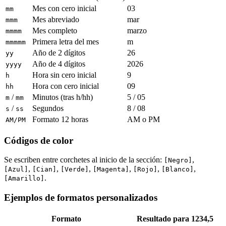
Mes con cero inicial
03
mm
Mes abreviado
mar
mmm
Mes completo
marzo
mmmm
Primera letra del mes
m
mmmmm
Año de 2 dígitos
26
yy
Año de 4 dígitos
2026
yyyy
Hora sin cero inicial
9
h
Hora con cero inicial
09
hh
/
Minutos (tras h/hh)
5 / 05
m
mm
/
Segundos
8 / 08
s
ss
Formato 12 horas
AM o PM
AM/PM
Códigos de color
Se escriben entre corchetes al inicio de la sección:
,
[Negro]
,
,
,
,
,
,
[Azul]
[Cian]
[Verde]
[Magenta]
[Rojo]
[Blanco]
.
[Amarillo]
Ejemplos de formatos personalizados
Formato
Resultado para 1234,5