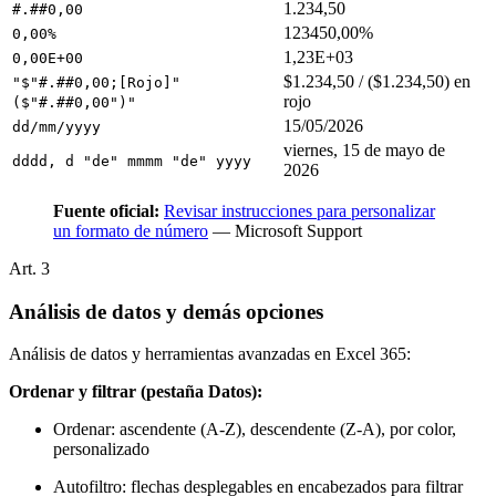
1.234,50
#.##0,00
123450,00%
0,00%
1,23E+03
0,00E+00
$1.234,50 / ($1.234,50) en
"$"#.##0,00;[Rojo]"
rojo
($"#.##0,00")"
15/05/2026
dd/mm/yyyy
viernes, 15 de mayo de
dddd, d "de" mmmm "de" yyyy
2026
Fuente oficial:
Revisar instrucciones para personalizar
un formato de número
— Microsoft Support
Art.
3
Análisis de datos y demás opciones
Análisis de datos y herramientas avanzadas en Excel 365:
Ordenar y filtrar (pestaña Datos):
Ordenar: ascendente (A-Z), descendente (Z-A), por color,
personalizado
Autofiltro: flechas desplegables en encabezados para filtrar