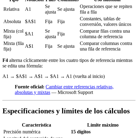
Se
Operaciones que se repiten
Relativa
A1
Se ajusta
ajusta
fila a fila
Constantes, tablas de
Absoluta
$A$1
Fija
Fija
conversión, valores únicos
Mixta (col
Se
Comparar filas contra una
$A1
Fija
fija)
ajusta
columna de referencia
Mixta (fila
Comparar columnas contra
A$1
Fija
Se ajusta
fija)
una fila de referencia
F4
alterna cíclicamente entre los cuatro tipos de referencia mientras
se edita una fórmula:
A1 → $A$1 → A$1 → $A1 → A1 (vuelta al inicio)
Fuente oficial:
Cambiar entre referencias relativas,
absolutas y mixtas
— Microsoft Support
Especificaciones y límites de los cálculos
Característica
Límite máximo
Precisión numérica
15 dígitos