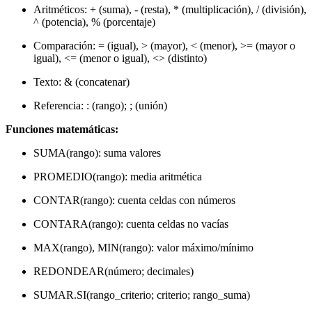
Aritméticos: + (suma), - (resta), * (multiplicación), / (división),
^ (potencia), % (porcentaje)
Comparación: = (igual), > (mayor), < (menor), >= (mayor o
igual), <= (menor o igual), <> (distinto)
Texto: & (concatenar)
Referencia: : (rango); ; (unión)
Funciones matemáticas:
SUMA(rango): suma valores
PROMEDIO(rango): media aritmética
CONTAR(rango): cuenta celdas con números
CONTARA(rango): cuenta celdas no vacías
MAX(rango), MIN(rango): valor máximo/mínimo
REDONDEAR(número; decimales)
SUMAR.SI(rango_criterio; criterio; rango_suma)