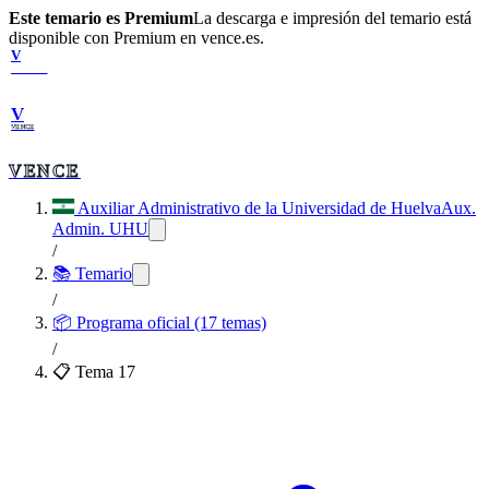
Este temario es Premium
La descarga e impresión del temario está
disponible con Premium en vence.es.
V
VENCE
V
VENCE
VENCE
Auxiliar Administrativo de la Universidad de Huelva
Aux.
Admin. UHU
/
📚 Temario
/
📦
Programa oficial (17 temas)
/
📋 Tema
17