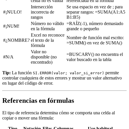
celda no es válida
referenciada en la fórmula
Intersección
Se usa espacio en vez de ; para
#¡NULO!
incorrecta de
separar rangos: =SUMA(A1:A5
rangos
B1:B5)
Número no válido
=RAÍZ(-1), número demasiado
#¡NUM!
en la fórmula
grande o pequeño
Excel no reconoce
Nombre de función mal escrito:
#¿NOMBRE?
el texto de la
=SUMM() en vez de SUMA()
fórmula
Valor no
=BUSCARV() no encuentra el
#N/A
disponible (no
valor buscado en la tabla
encontrado)
Tip:
La función
permite
SI.ERROR(valor; valor_si_error)
controlar cualquiera de estos errores y mostrar un valor alternativo
en lugar del código de error.
Referencias en fórmulas
El tipo de referencia determina cómo se comporta una celda al
copiar o mover una fórmula:
Tipo
Notación
Filas
Columnas
Uso habitual