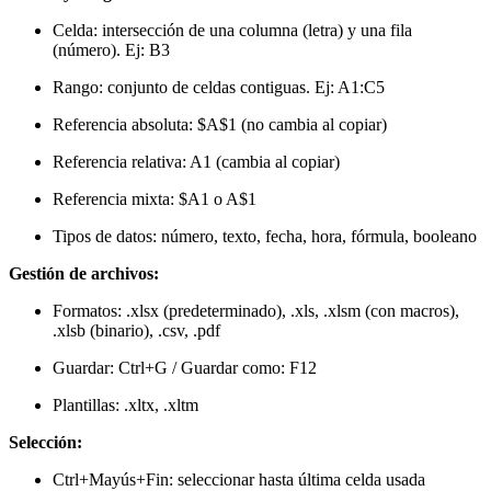
Celda: intersección de una columna (letra) y una fila
(número). Ej: B3
Rango: conjunto de celdas contiguas. Ej: A1:C5
Referencia absoluta: $A$1 (no cambia al copiar)
Referencia relativa: A1 (cambia al copiar)
Referencia mixta: $A1 o A$1
Tipos de datos: número, texto, fecha, hora, fórmula, booleano
Gestión de archivos:
Formatos: .xlsx (predeterminado), .xls, .xlsm (con macros),
.xlsb (binario), .csv, .pdf
Guardar: Ctrl+G / Guardar como: F12
Plantillas: .xltx, .xltm
Selección:
Ctrl+Mayús+Fin: seleccionar hasta última celda usada