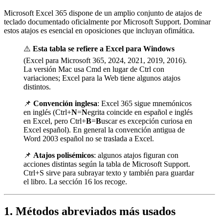
Microsoft Excel 365 dispone de un amplio conjunto de atajos de
teclado documentado oficialmente por Microsoft Support. Dominar
estos atajos es esencial en oposiciones que incluyan ofimática.
⚠️
Esta tabla se refiere a Excel para Windows
(Excel para Microsoft 365, 2024, 2021, 2019, 2016).
La versión Mac usa Cmd en lugar de Ctrl con
variaciones; Excel para la Web tiene algunos atajos
distintos.
📌
Convención inglesa
: Excel 365 sigue mnemónicos
en inglés (Ctrl+
N
=
N
egrita coincide en español e inglés
en Excel, pero Ctrl+
B
=
B
uscar es excepción curiosa en
Excel español). En general la convención antigua de
Word 2003 español no se traslada a Excel.
📌
Atajos polisémicos
: algunos atajos figuran con
acciones distintas según la tabla de Microsoft Support.
Ctrl+S sirve para subrayar texto y también para guardar
el libro. La sección 16 los recoge.
1. Métodos abreviados más usados