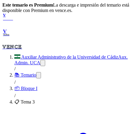
Este temario es Premium
La descarga e impresión del temario está
disponible con Premium en vence.es.
V
VENCE
V
VENCE
VENCE
Auxiliar Administrativo de la Universidad de Cádiz
Aux.
Admin. UCA
/
📚 Temario
/
📦
Bloque I
/
📋 Tema
3