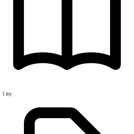
1
ley