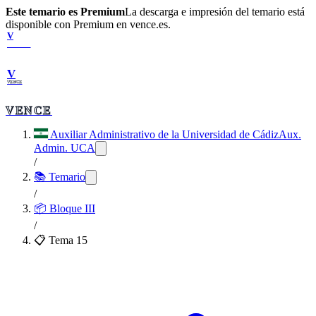
Este temario es Premium
La descarga e impresión del temario está
disponible con Premium en vence.es.
V
VENCE
V
VENCE
VENCE
Auxiliar Administrativo de la Universidad de Cádiz
Aux.
Admin. UCA
/
📚 Temario
/
📦
Bloque III
/
📋 Tema
15