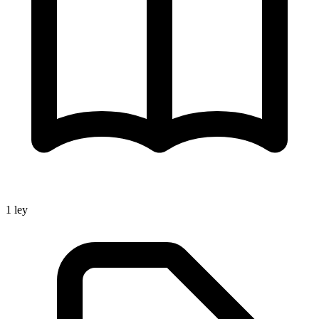
1
ley