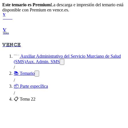
Este temario es Premium
La descarga e impresión del temario está
disponible con Premium en vence.es.
V
VENCE
V
VENCE
VENCE
Auxiliar Administrativo del Servicio Murciano de Salud
(SMS)
Aux. Admin. SMS
/
📚 Temario
/
📦
Parte específica
/
📋 Tema
22