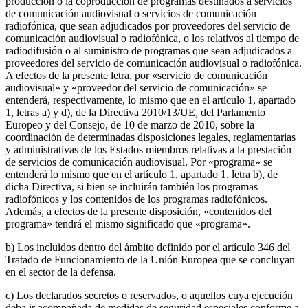
producción o la coproducción de programas destinados a servicios
de comunicación audiovisual o servicios de comunicación
radiofónica, que sean adjudicados por proveedores del servicio de
comunicación audiovisual o radiofónica, o los relativos al tiempo de
radiodifusión o al suministro de programas que sean adjudicados a
proveedores del servicio de comunicación audiovisual o radiofónica.
A efectos de la presente letra, por «servicio de comunicación
audiovisual» y «proveedor del servicio de comunicación» se
entenderá, respectivamente, lo mismo que en el artículo 1, apartado
1, letras a) y d), de la Directiva 2010/13/UE, del Parlamento
Europeo y del Consejo, de 10 de marzo de 2010, sobre la
coordinación de determinadas disposiciones legales, reglamentarias
y administrativas de los Estados miembros relativas a la prestación
de servicios de comunicación audiovisual. Por «programa» se
entenderá lo mismo que en el artículo 1, apartado 1, letra b), de
dicha Directiva, si bien se incluirán también los programas
radiofónicos y los contenidos de los programas radiofónicos.
Además, a efectos de la presente disposición, «contenidos del
programa» tendrá el mismo significado que «programa».
b) Los incluidos dentro del ámbito definido por el artículo 346 del
Tratado de Funcionamiento de la Unión Europea que se concluyan
en el sector de la defensa.
c) Los declarados secretos o reservados, o aquellos cuya ejecución
deba ir acompañada de medidas de seguridad especiales conforme a