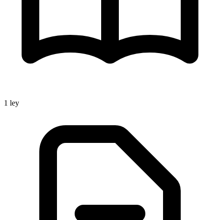
1
ley