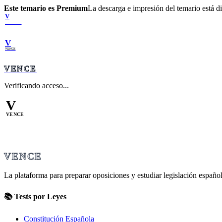
Este temario es Premium
La descarga e impresión del temario está 
V
VENCE
V
VENCE
VENCE
Verificando acceso...
V
VENCE
VENCE
La plataforma para preparar oposiciones y estudiar legislación español
📚 Tests por Leyes
Constitución Española