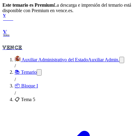
Este temario es Premium
La descarga e impresión del temario está
disponible con Premium en vence.es.
V
VENCE
V
VENCE
VENCE
Auxiliar Administrativo del Estado
Auxiliar Admin.
/
📚 Temario
/
📦
Bloque I
/
📋 Tema
5