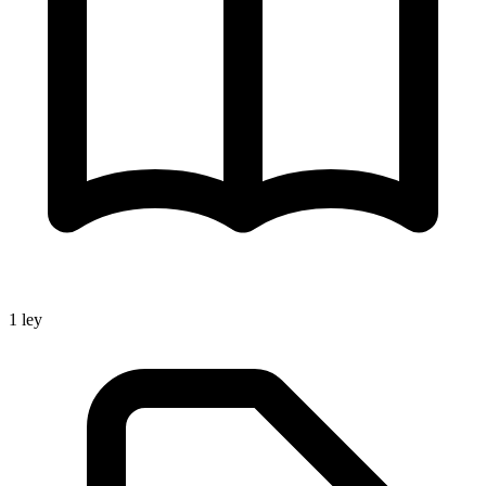
1
ley