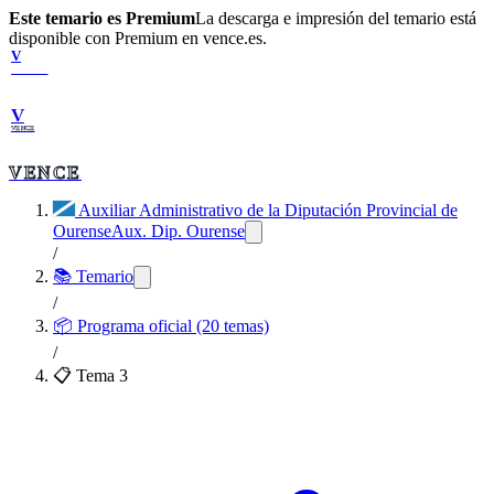
Este temario es Premium
La descarga e impresión del temario está
disponible con Premium en vence.es.
V
VENCE
V
VENCE
VENCE
Auxiliar Administrativo de la Diputación Provincial de
Ourense
Aux. Dip. Ourense
/
📚 Temario
/
📦
Programa oficial (20 temas)
/
📋 Tema
3