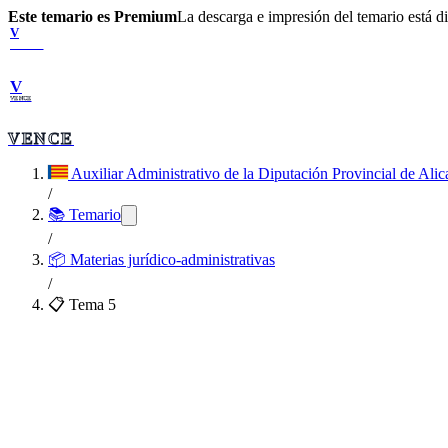
Este temario es Premium
La descarga e impresión del temario está 
V
VENCE
V
VENCE
VENCE
Auxiliar Administrativo de la Diputación Provincial de Alic
/
📚 Temario
/
📦
Materias jurídico-administrativas
/
📋 Tema
5