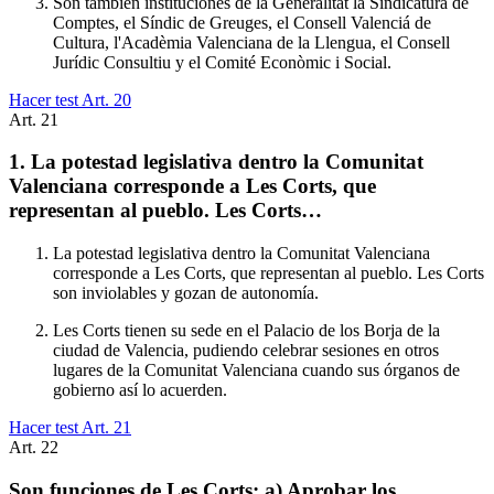
Son también instituciones de la Generalitat la Sindicatura de
Comptes, el Síndic de Greuges, el Consell Valenciá de
Cultura, l'Acadèmia Valenciana de la Llengua, el Consell
Jurídic Consultiu y el Comité Econòmic i Social.
Hacer test Art.
20
Art.
21
1. La potestad legislativa dentro la Comunitat
Valenciana corresponde a Les Corts, que
representan al pueblo. Les Corts…
La potestad legislativa dentro la Comunitat Valenciana
corresponde a Les Corts, que representan al pueblo. Les Corts
son inviolables y gozan de autonomía.
Les Corts tienen su sede en el Palacio de los Borja de la
ciudad de Valencia, pudiendo celebrar sesiones en otros
lugares de la Comunitat Valenciana cuando sus órganos de
gobierno así lo acuerden.
Hacer test Art.
21
Art.
22
Son funciones de Les Corts: a) Aprobar los