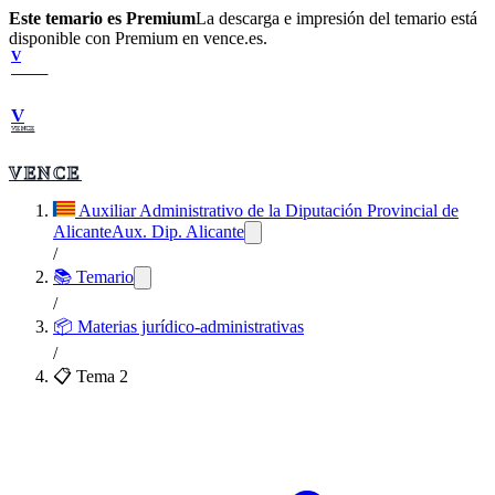
Este temario es Premium
La descarga e impresión del temario está
disponible con Premium en vence.es.
V
VENCE
V
VENCE
VENCE
Auxiliar Administrativo de la Diputación Provincial de
Alicante
Aux. Dip. Alicante
/
📚 Temario
/
📦
Materias jurídico-administrativas
/
📋 Tema
2