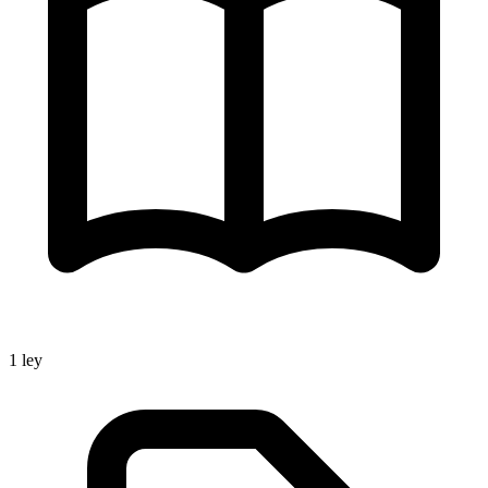
1
ley