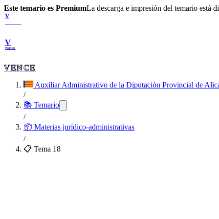
Este temario es Premium
La descarga e impresión del temario está 
V
VENCE
V
VENCE
VENCE
Auxiliar Administrativo de la Diputación Provincial de Alic
/
📚 Temario
/
📦
Materias jurídico-administrativas
/
📋 Tema
18