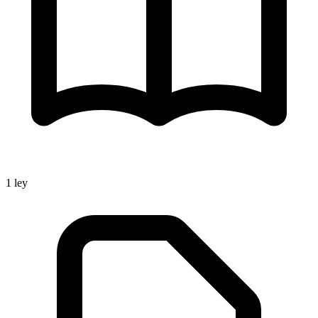
1
ley