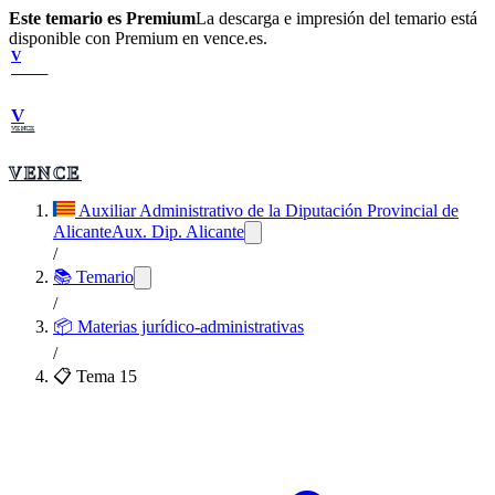
Este temario es Premium
La descarga e impresión del temario está
disponible con Premium en vence.es.
V
VENCE
V
VENCE
VENCE
Auxiliar Administrativo de la Diputación Provincial de
Alicante
Aux. Dip. Alicante
/
📚 Temario
/
📦
Materias jurídico-administrativas
/
📋 Tema
15