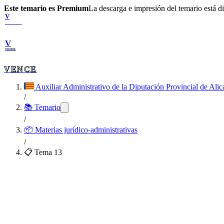
Este temario es Premium
La descarga e impresión del temario está 
V
VENCE
V
VENCE
VENCE
Auxiliar Administrativo de la Diputación Provincial de Alic
/
📚 Temario
/
📦
Materias jurídico-administrativas
/
📋 Tema
13