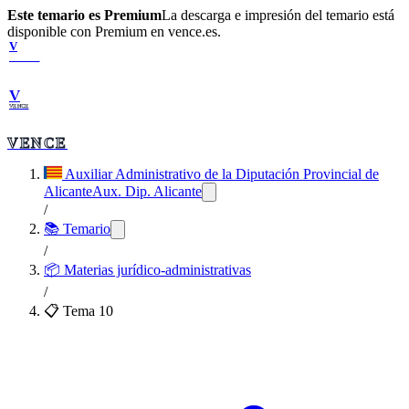
Este temario es Premium
La descarga e impresión del temario está
disponible con Premium en vence.es.
V
VENCE
V
VENCE
VENCE
Auxiliar Administrativo de la Diputación Provincial de
Alicante
Aux. Dip. Alicante
/
📚 Temario
/
📦
Materias jurídico-administrativas
/
📋 Tema
10