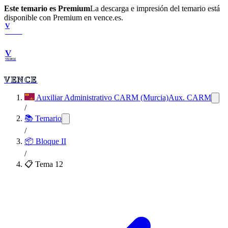
Este temario es Premium
La descarga e impresión del temario está
disponible con Premium en vence.es.
V
VENCE
V
VENCE
VENCE
Auxiliar Administrativo CARM (Murcia)
Aux. CARM
/
📚 Temario
/
📦
Bloque II
/
📋 Tema
12