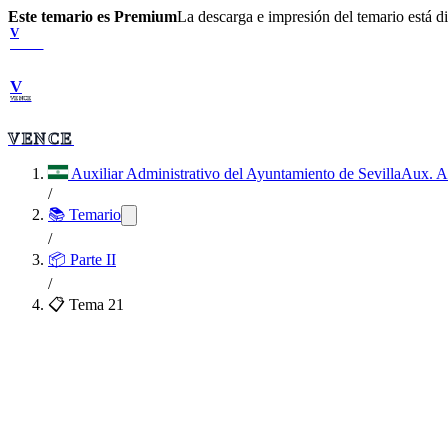
Este temario es Premium
La descarga e impresión del temario está 
V
VENCE
V
VENCE
VENCE
Auxiliar Administrativo del Ayuntamiento de Sevilla
Aux. A
/
📚 Temario
/
📦
Parte II
/
📋 Tema
21