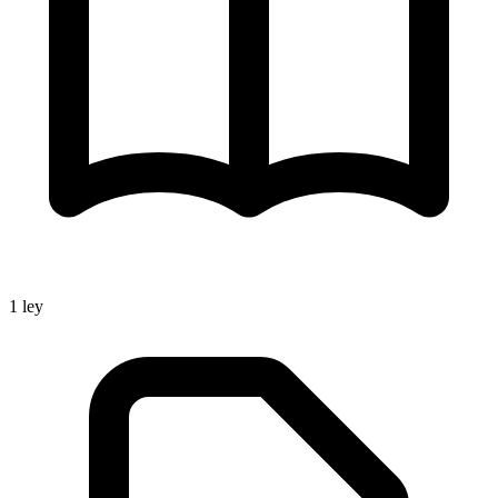
1
ley