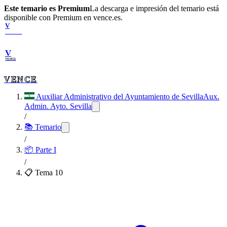
Este temario es Premium
La descarga e impresión del temario está
disponible con Premium en vence.es.
V
VENCE
V
VENCE
VENCE
Auxiliar Administrativo del Ayuntamiento de Sevilla
Aux.
Admin. Ayto. Sevilla
/
📚 Temario
/
📦
Parte I
/
📋 Tema
10