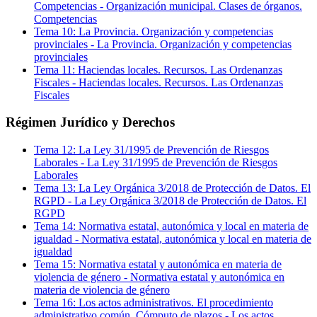
Competencias
-
Organización municipal. Clases de órganos.
Competencias
Tema
10
:
La Provincia. Organización y competencias
provinciales
-
La Provincia. Organización y competencias
provinciales
Tema
11
:
Haciendas locales. Recursos. Las Ordenanzas
Fiscales
-
Haciendas locales. Recursos. Las Ordenanzas
Fiscales
Régimen Jurídico y Derechos
Tema
12
:
La Ley 31/1995 de Prevención de Riesgos
Laborales
-
La Ley 31/1995 de Prevención de Riesgos
Laborales
Tema
13
:
La Ley Orgánica 3/2018 de Protección de Datos. El
RGPD
-
La Ley Orgánica 3/2018 de Protección de Datos. El
RGPD
Tema
14
:
Normativa estatal, autonómica y local en materia de
igualdad
-
Normativa estatal, autonómica y local en materia de
igualdad
Tema
15
:
Normativa estatal y autonómica en materia de
violencia de género
-
Normativa estatal y autonómica en
materia de violencia de género
Tema
16
:
Los actos administrativos. El procedimiento
administrativo común. Cómputo de plazos
-
Los actos