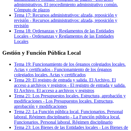
administrativos. El procedimiento administrativo común.
Cómputo de plazos
Tema
17
:
Recursos administrativos: alzada, reposición y
revisión
-
Recursos administrativos: alzada, reposición y
revisión
Tema
18
:
Ordenanzas y Reglamentos de las Entidades
Locales
-
Ordenanzas y Reglamentos de las Entidades
Locales
Gestión y Función Pública Local
Tema
19
:
Funcionamiento de los órganos colegiados locales.
Actas y certificados
-
Funcionamiento de los órganos
colegiados locales. Actas y certificados
Tema
20
:
El registro de entrada y salida. El Archivo. El
acceso a archivos y registros
-
El registro de entrada y salida.
El Archivo. El acceso a archivos y registros
Tema
21
:
Los Presupuestos locales. Estructura, aprobación y
modificaciones
-
Los Presupuestos locales. Estructura,
aprobación y modificaciones
Tema
22
:
La Función pública local. Funcionarios. Personal
laboral. Régimen disciplinario
-
La Función pública local.
Funcionarios. Personal laboral. Régimen disciplinario
Tema
23
:
Los Bienes de las Entidades locales
-
Los Bienes de