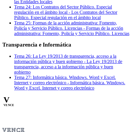
las Entidades locales
Tema
24
:
Los Contratos del Sector Público. Especial
regulación en el ámbito local
-
Los Contratos del Sector
Público. Especial regulación en el ámbito local
Tema
25
:
Formas de la acción administrativa: Fomento,
Policía y Servicio Público. Licencias
-
Formas de la acción
administrativa: Fomento, Policía y Servicio Público. Licencias
Transparencia e Informática
Tema
26
:
La Ley 19/2013 de transparencia, acceso a la
información pública y buen gobierno
-
La Ley 19/2013 de
transparencia, acceso a la información pública y buen
gobierno
Tema
27
:
Informática básica. Windows. Word y Excel.
Internet y correo electrónico
-
Informática básica. Windows.
Word y Excel. Internet y correo electrónico
V
VENCE
VENCE