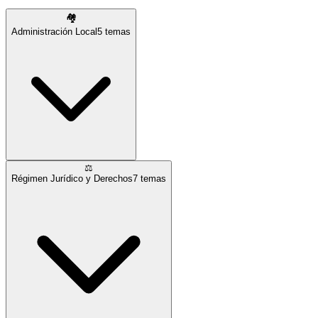
🏘️
Administración Local
5
temas
⚖️
Régimen Jurídico y Derechos
7
temas