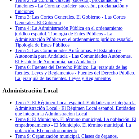
Tema
2
:
La Corona: carácter, sucesión, proclamación y
funciones
-
La Corona: carácter, sucesión, proclamación y
funciones
Tema
3
:
Las Cortes Generales. El Gobierno
-
Las Cortes
Generales. El Gobierno
Tema
4
:
La Administración Pública en el ordenamiento
jurídico español. Tipología de Entes Públicos
-
La
Administración Pública en el ordenamiento jurídico español.
Tipología de Entes Públicos
Tema
5
:
Las Comunidades Autónomas. El Estatuto de
Autonomía para Andalucía
-
Las Comunidades Autónomas.
El Estatuto de Autonomía para Andalucía
Tema
6
:
Fuentes del Derecho Público. La jerarquía de las
fuentes. Leyes y Reglamentos
-
Fuentes del Derecho Público.
La jerarquía de las fuentes. Leyes y Reglamentos
Administración Local
Tema
7
:
El Régimen Local español. Entidades que integran la
Administración Local
-
El Régimen Local español. Entidades
que integran la Administración Local
Tema
8
:
El Municipio. El término municipal. La población. El
empadronamiento
-
El Municipio. El término municipal. La
población. El empadronamiento
Tema
9
:
Organización municipal. Clases de órganos.