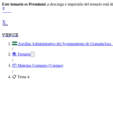
Este temario es Premium
La descarga e impresión del temario está 
V
VENCE
V
VENCE
VENCE
Auxiliar Administrativo del Ayuntamiento de Granada
Aux. 
/
📚 Temario
/
📦
Materias Comunes (5 temas)
/
📋 Tema
4