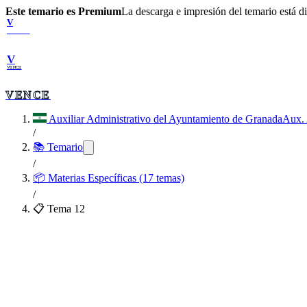
Este temario es Premium
La descarga e impresión del temario está 
V
VENCE
V
VENCE
VENCE
Auxiliar Administrativo del Ayuntamiento de Granada
Aux. 
/
📚 Temario
/
📦
Materias Específicas (17 temas)
/
📋 Tema
12