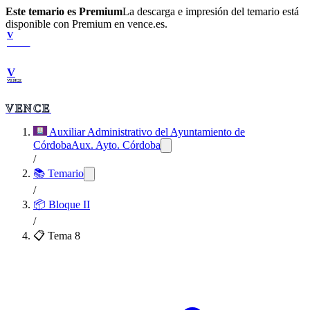
Este temario es Premium
La descarga e impresión del temario está
disponible con Premium en vence.es.
V
VENCE
V
VENCE
VENCE
Auxiliar Administrativo del Ayuntamiento de
Córdoba
Aux. Ayto. Córdoba
/
📚 Temario
/
📦
Bloque II
/
📋 Tema
8