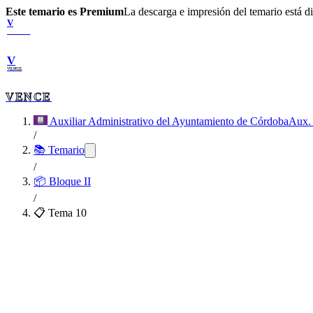
Este temario es Premium
La descarga e impresión del temario está 
V
VENCE
V
VENCE
VENCE
Auxiliar Administrativo del Ayuntamiento de Córdoba
Aux.
/
📚 Temario
/
📦
Bloque II
/
📋 Tema
10