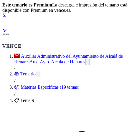
Este temario es Premium
La descarga e impresión del temario está
disponible con Premium en vence.es.
V
VENCE
V
VENCE
VENCE
Auxiliar Administrativo del Ayuntamiento de Alcalá de
Henares
Aux. Ayto. Alcalá de Henares
/
📚 Temario
/
📦
Materias Específicas (19 temas)
/
📋 Tema
9