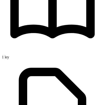
1
ley