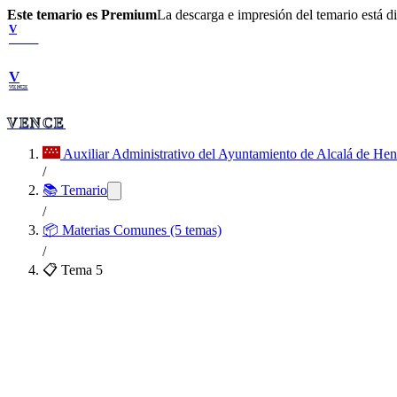
Este temario es Premium
La descarga e impresión del temario está 
V
VENCE
V
VENCE
VENCE
Auxiliar Administrativo del Ayuntamiento de Alcalá de Hen
/
📚 Temario
/
📦
Materias Comunes (5 temas)
/
📋 Tema
5