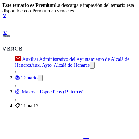
Este temario es Premium
La descarga e impresión del temario está
disponible con Premium en vence.es.
V
VENCE
V
VENCE
VENCE
Auxiliar Administrativo del Ayuntamiento de Alcalá de
Henares
Aux. Ayto. Alcalá de Henares
/
📚 Temario
/
📦
Materias Específicas (19 temas)
/
📋 Tema
17