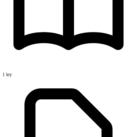
1
ley