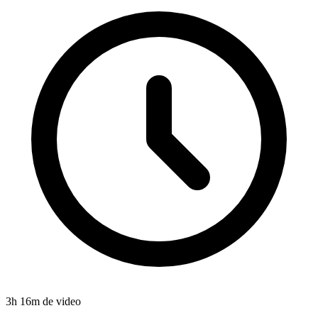
3
h
16
m de video