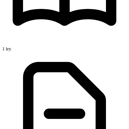
1
ley