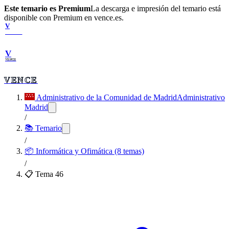
Este temario es Premium
La descarga e impresión del temario está
disponible con Premium en vence.es.
V
VENCE
V
VENCE
VENCE
Administrativo de la Comunidad de Madrid
Administrativo
Madrid
/
📚 Temario
/
📦
Informática y Ofimática (8 temas)
/
📋 Tema
46