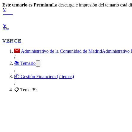
Este temario es Premium
La descarga e impresión del temario está 
V
VENCE
V
VENCE
VENCE
Administrativo de la Comunidad de Madrid
Administrativo
/
📚 Temario
/
📦
Gestión Financiera (7 temas)
/
📋 Tema
39