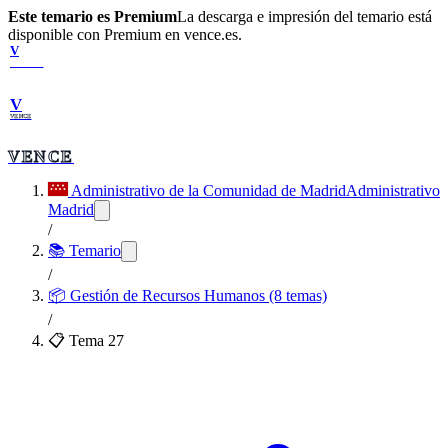
Este temario es Premium
La descarga e impresión del temario está
disponible con Premium en vence.es.
V
VENCE
V
VENCE
VENCE
Administrativo de la Comunidad de Madrid
Administrativo
Madrid
/
📚 Temario
/
📦
Gestión de Recursos Humanos (8 temas)
/
📋 Tema
27