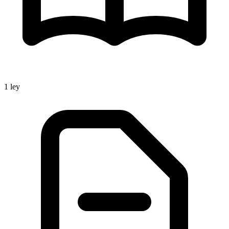
1
ley