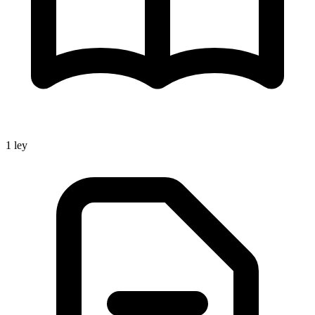
1
ley