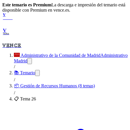
Este temario es Premium
La descarga e impresión del temario está
disponible con Premium en vence.es.
V
VENCE
V
VENCE
VENCE
Administrativo de la Comunidad de Madrid
Administrativo
Madrid
/
📚 Temario
/
📦
Gestión de Recursos Humanos (8 temas)
/
📋 Tema
26