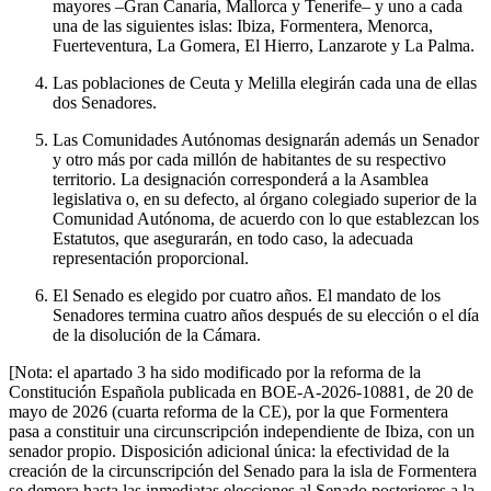
mayores –Gran Canaria, Mallorca y Tenerife– y uno a cada
una de las siguientes islas: Ibiza, Formentera, Menorca,
Fuerteventura, La Gomera, El Hierro, Lanzarote y La Palma.
Las poblaciones de Ceuta y Melilla elegirán cada una de ellas
dos Senadores.
Las Comunidades Autónomas designarán además un Senador
y otro más por cada millón de habitantes de su respectivo
territorio. La designación corresponderá a la Asamblea
legislativa o, en su defecto, al órgano colegiado superior de la
Comunidad Autónoma, de acuerdo con lo que establezcan los
Estatutos, que asegurarán, en todo caso, la adecuada
representación proporcional.
El Senado es elegido por cuatro años. El mandato de los
Senadores termina cuatro años después de su elección o el día
de la disolución de la Cámara.
[Nota: el apartado 3 ha sido modificado por la reforma de la
Constitución Española publicada en BOE-A-2026-10881, de 20 de
mayo de 2026 (cuarta reforma de la CE), por la que Formentera
pasa a constituir una circunscripción independiente de Ibiza, con un
senador propio. Disposición adicional única: la efectividad de la
creación de la circunscripción del Senado para la isla de Formentera
se demora hasta las inmediatas elecciones al Senado posteriores a la