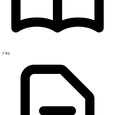
1
ley