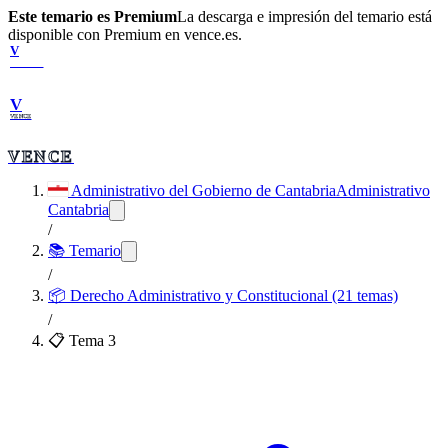
Este temario es Premium
La descarga e impresión del temario está
disponible con Premium en vence.es.
V
VENCE
V
VENCE
VENCE
Administrativo del Gobierno de Cantabria
Administrativo
Cantabria
/
📚 Temario
/
📦
Derecho Administrativo y Constitucional (21 temas)
/
📋 Tema
3