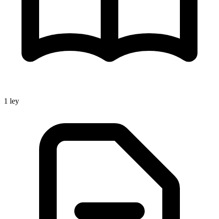
1
ley