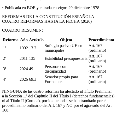
• Publicada en BOE y entrada en vigor: 29 diciembre 1978
REFORMAS DE LA CONSTITUCIÓN ESPAÑOLA —
CUATRO REFORMAS HASTA LA FECHA (2026)
CUADRO RESUMEN:
Reforma
Año
Artículo
Objeto
Procedimiento
Sufragio pasivo UE en
Art. 167
1ª
1992
13.2
municipales
(ordinario)
Art. 167
2ª
2011
135
Estabilidad presupuestaria
(ordinario)
Personas con
Art. 167
3ª
2024
49
discapacidad
(ordinario)
Senador propio para
Art. 167
4ª
2026
69.3
Formentera
(ordinario)
NINGUNA de las cuatro reformas ha afectado al Título Preliminar,
a la Sección 1.ª del Capítulo II del Título I (derechos fundamentales)
ni al Título II (Corona), por lo que todas se han tramitado por el
procedimiento ordinario del Art. 167 y NO por el agravado del Art.
168.