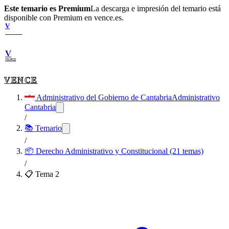
Este temario es Premium
La descarga e impresión del temario está
disponible con Premium en vence.es.
V
VENCE
V
VENCE
VENCE
Administrativo del Gobierno de Cantabria
Administrativo
Cantabria
/
📚 Temario
/
📦
Derecho Administrativo y Constitucional (21 temas)
/
📋 Tema
2