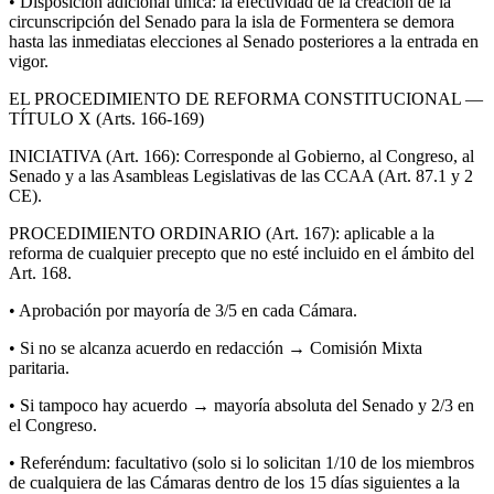
• Disposición adicional única: la efectividad de la creación de la
circunscripción del Senado para la isla de Formentera se demora
hasta las inmediatas elecciones al Senado posteriores a la entrada en
vigor.
EL PROCEDIMIENTO DE REFORMA CONSTITUCIONAL —
TÍTULO X (Arts. 166-169)
INICIATIVA (Art. 166): Corresponde al Gobierno, al Congreso, al
Senado y a las Asambleas Legislativas de las CCAA (Art. 87.1 y 2
CE).
PROCEDIMIENTO ORDINARIO (Art. 167): aplicable a la
reforma de cualquier precepto que no esté incluido en el ámbito del
Art. 168.
• Aprobación por mayoría de 3/5 en cada Cámara.
• Si no se alcanza acuerdo en redacción → Comisión Mixta
paritaria.
• Si tampoco hay acuerdo → mayoría absoluta del Senado y 2/3 en
el Congreso.
• Referéndum: facultativo (solo si lo solicitan 1/10 de los miembros
de cualquiera de las Cámaras dentro de los 15 días siguientes a la