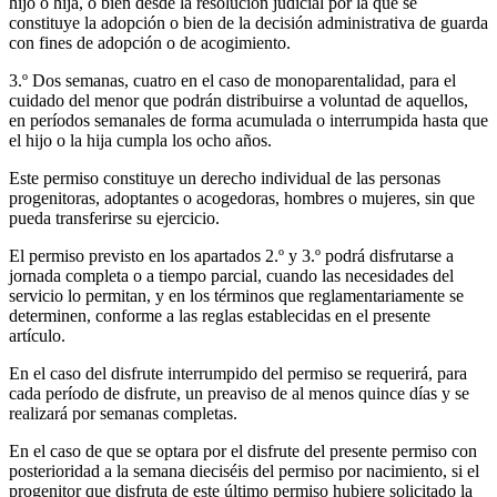
hijo o hija, o bien desde la resolución judicial por la que se
constituye la adopción o bien de la decisión administrativa de guarda
con fines de adopción o de acogimiento.
3.º Dos semanas, cuatro en el caso de monoparentalidad, para el
cuidado del menor que podrán distribuirse a voluntad de aquellos,
en períodos semanales de forma acumulada o interrumpida hasta que
el hijo o la hija cumpla los ocho años.
Este permiso constituye un derecho individual de las personas
progenitoras, adoptantes o acogedoras, hombres o mujeres, sin que
pueda transferirse su ejercicio.
El permiso previsto en los apartados 2.º y 3.º podrá disfrutarse a
jornada completa o a tiempo parcial, cuando las necesidades del
servicio lo permitan, y en los términos que reglamentariamente se
determinen, conforme a las reglas establecidas en el presente
artículo.
En el caso del disfrute interrumpido del permiso se requerirá, para
cada período de disfrute, un preaviso de al menos quince días y se
realizará por semanas completas.
En el caso de que se optara por el disfrute del presente permiso con
posterioridad a la semana dieciséis del permiso por nacimiento, si el
progenitor que disfruta de este último permiso hubiere solicitado la