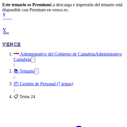
Este temario es Premium
La descarga e impresión del temario está
disponible con Premium en vence.es.
V
VENCE
V
VENCE
VENCE
Administrativo del Gobierno de Cantabria
Administrativo
Cantabria
/
📚 Temario
/
📦
Gestión de Personal (7 temas)
/
📋 Tema
24