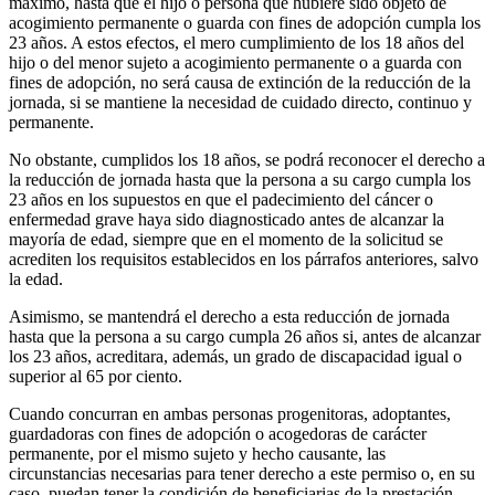
máximo, hasta que el hijo o persona que hubiere sido objeto de
acogimiento permanente o guarda con fines de adopción cumpla los
23 años. A estos efectos, el mero cumplimiento de los 18 años del
hijo o del menor sujeto a acogimiento permanente o a guarda con
fines de adopción, no será causa de extinción de la reducción de la
jornada, si se mantiene la necesidad de cuidado directo, continuo y
permanente.
No obstante, cumplidos los 18 años, se podrá reconocer el derecho a
la reducción de jornada hasta que la persona a su cargo cumpla los
23 años en los supuestos en que el padecimiento del cáncer o
enfermedad grave haya sido diagnosticado antes de alcanzar la
mayoría de edad, siempre que en el momento de la solicitud se
acrediten los requisitos establecidos en los párrafos anteriores, salvo
la edad.
Asimismo, se mantendrá el derecho a esta reducción de jornada
hasta que la persona a su cargo cumpla 26 años si, antes de alcanzar
los 23 años, acreditara, además, un grado de discapacidad igual o
superior al 65 por ciento.
Cuando concurran en ambas personas progenitoras, adoptantes,
guardadoras con fines de adopción o acogedoras de carácter
permanente, por el mismo sujeto y hecho causante, las
circunstancias necesarias para tener derecho a este permiso o, en su
caso, puedan tener la condición de beneficiarias de la prestación