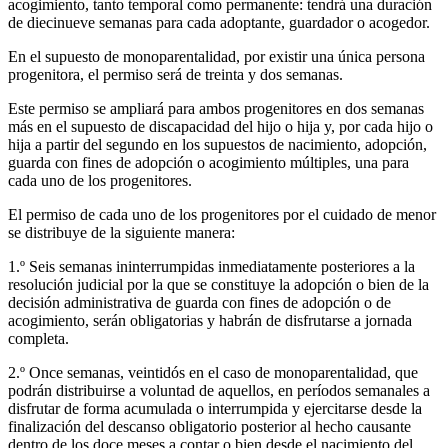
acogimiento, tanto temporal como permanente: tendrá una duración
de diecinueve semanas para cada adoptante, guardador o acogedor.
En el supuesto de monoparentalidad, por existir una única persona
progenitora, el permiso será de treinta y dos semanas.
Este permiso se ampliará para ambos progenitores en dos semanas
más en el supuesto de discapacidad del hijo o hija y, por cada hijo o
hija a partir del segundo en los supuestos de nacimiento, adopción,
guarda con fines de adopción o acogimiento múltiples, una para
cada uno de los progenitores.
El permiso de cada uno de los progenitores por el cuidado de menor
se distribuye de la siguiente manera:
1.º Seis semanas ininterrumpidas inmediatamente posteriores a la
resolución judicial por la que se constituye la adopción o bien de la
decisión administrativa de guarda con fines de adopción o de
acogimiento, serán obligatorias y habrán de disfrutarse a jornada
completa.
2.º Once semanas, veintidós en el caso de monoparentalidad, que
podrán distribuirse a voluntad de aquellos, en períodos semanales a
disfrutar de forma acumulada o interrumpida y ejercitarse desde la
finalización del descanso obligatorio posterior al hecho causante
dentro de los doce meses a contar o bien desde el nacimiento del