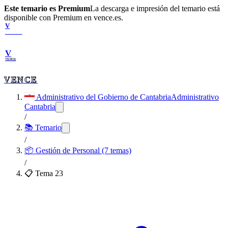
Este temario es Premium
La descarga e impresión del temario está
disponible con Premium en vence.es.
V
VENCE
V
VENCE
VENCE
Administrativo del Gobierno de Cantabria
Administrativo
Cantabria
/
📚 Temario
/
📦
Gestión de Personal (7 temas)
/
📋 Tema
23