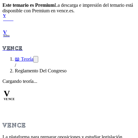
Este temario es Premium
La descarga e impresión del temario está
disponible con Premium en vence.es.
V
VENCE
V
VENCE
VENCE
📖 Teoría
/
Reglamento Del Congreso
Cargando teoría...
V
VENCE
VENCE
La plataforma para preparar oposiciones y estudiar legislación